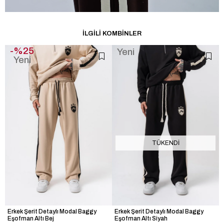
İLGILI KOMBINLER
%25
Yeni
Yeni
Ürün
Ürün
TÜKENDI
Erkek Şerit Detaylı Modal Baggy
Erkek Şerit Detaylı Modal Baggy
Eşofman Altı Bej
Eşofman Altı Siyah