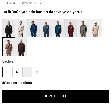
Stok Kodu
(56261045Vizon)
Bu ürünün yanında bunları da tavsiye ediyoruz.
Beden
S
M
L
XL
Beden Tablosu