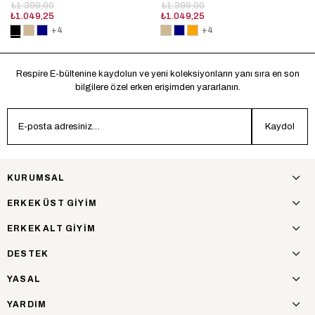
₺1.399,00
₺1.399,00
₺1.049,25
₺1.049,25
+4
+4
Respire E-bültenine kaydolun ve yeni koleksiyonların yanı sıra en son
bilgilere özel erken erişimden yararlanın.
Kaydol
KURUMSAL
ERKEK ÜST GİYİM
ERKEK ALT GİYİM
DESTEK
YASAL
YARDIM