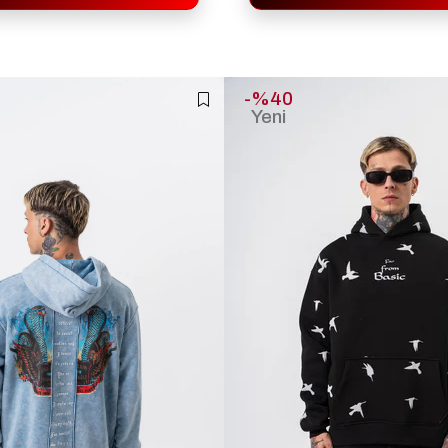
%40
Yeni
Ürün