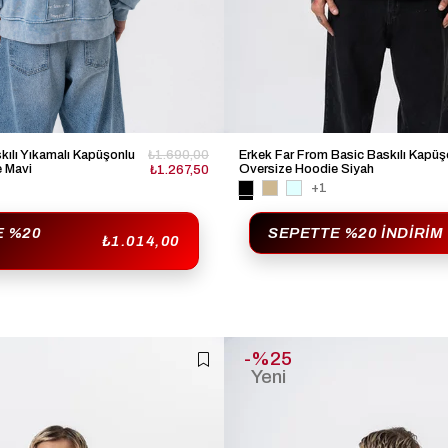
kılı Yıkamalı Kapüşonlu
₺1.690,00
Erkek Far From Basic Baskılı Kapüş
 Mavi
Oversize Hoodie Siyah
₺1.267,50
+1
E %20
SEPETTE %20 İNDIRIM
₺1.014,00
%25
Yeni
Ürün