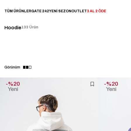
TÜM ÜRÜNLER
GATE 242
YENİ SEZON
OUTLET
3 AL 2 ÖDE
Hoodie
133 Ürün
%20
%20
Yeni
Yeni
Ürün
Ürün