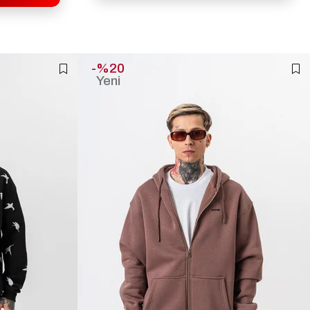
%20
Yeni
Ürün