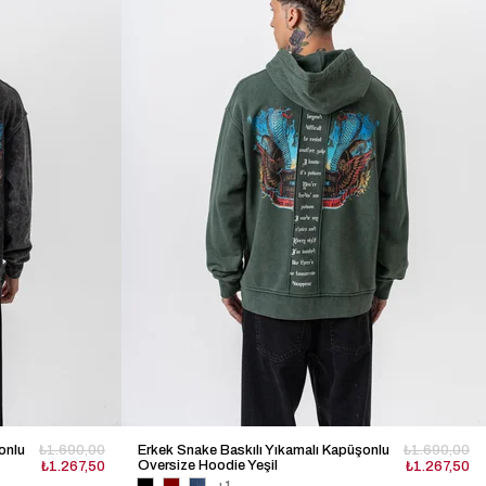
onlu
₺1.690,00
Erkek Snake Baskılı Yıkamalı Kapüşonlu
₺1.690,00
Oversize Hoodie Yeşil
₺1.267,50
₺1.267,50