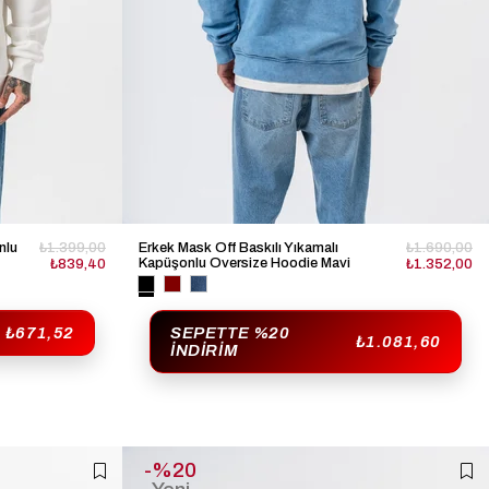
nlu
₺1.399,00
Erkek Mask Off Baskılı Yıkamalı
₺1.690,00
Kapüşonlu Oversize Hoodie Mavi
₺839,40
₺1.352,00
₺671,52
SEPETTE %20
₺1.081,60
İNDIRIM
%20