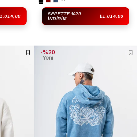
+1
SEPETTE %20
1.014,00
₺1.014,00
İNDIRIM
%20
Yeni
Ürün