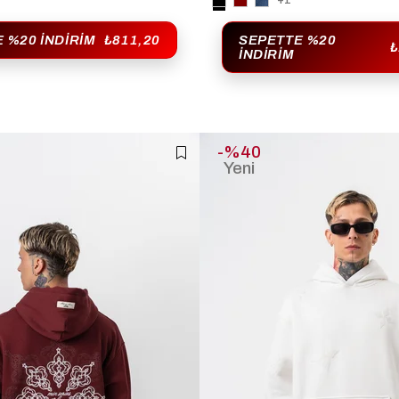
+1
 %20 İNDIRIM
₺811,20
SEPETTE %20
₺
İNDIRIM
%40
Yeni
Ürün