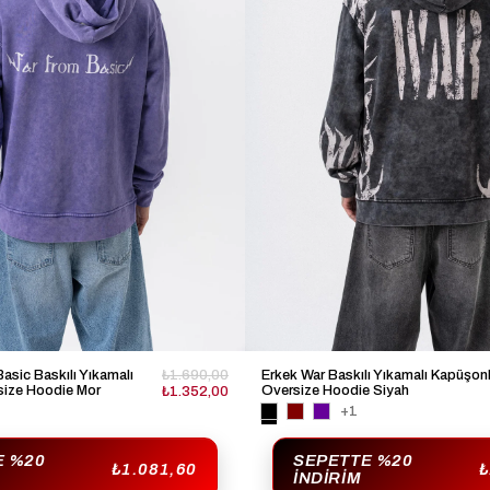
asic Baskılı Yıkamalı
₺1.690,00
Erkek War Baskılı Yıkamalı Kapüşon
size Hoodie Mor
Oversize Hoodie Siyah
₺1.352,00
+1
E %20
SEPETTE %20
₺1.081,60
₺
İNDIRIM