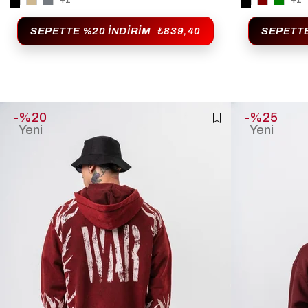
+1
+1
SEPETTE %20 İNDIRIM
₺839,40
SEPETTE
%20
%25
Yeni
Yeni
Ürün
Ürün