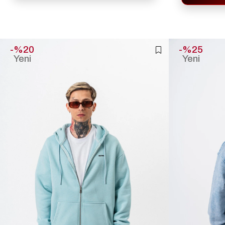
%20
%25
Yeni
Yeni
Ürün
Ürün