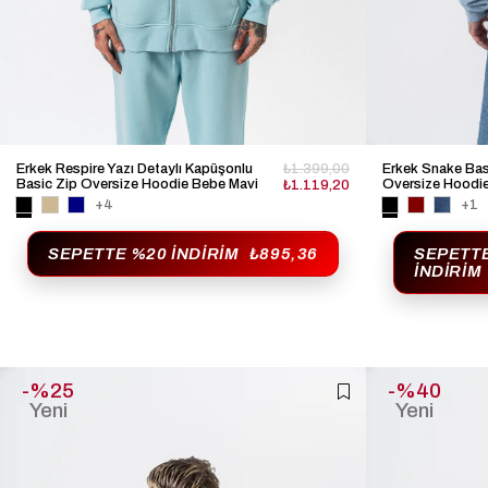
Erkek Respire Yazı Detaylı Kapüşonlu
₺1.399,00
Erkek Snake Bas
Basic Zip Oversize Hoodie Bebe Mavi
Oversize Hoodie
₺1.119,20
+4
+1
SEPETTE %20 İNDIRIM
₺895,36
SEPETT
İNDIRIM
%25
%40
Yeni
Yeni
Ürün
Ürün