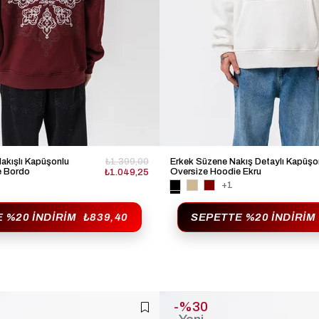
akışlı Kapüşonlu
₺1.399,00
Erkek Süzene Nakış Detaylı Kapüşo
e Bordo
Oversize Hoodie Ekru
₺1.049,25
+1
 %20 İNDIRIM
₺839,40
SEPETTE %20 İNDIRIM
%30