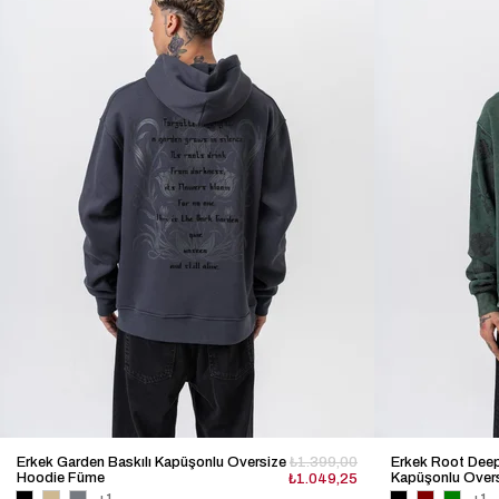
Erkek Garden Baskılı Kapüşonlu Oversize
₺1.399,00
Erkek Root Deep 
Hoodie Füme
Kapüşonlu Overs
₺1.049,25