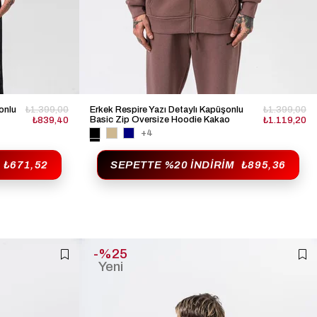
onlu
₺1.399,00
Erkek Respire Yazı Detaylı Kapüşonlu
₺1.399,00
Basic Zip Oversize Hoodie Kakao
₺839,40
₺1.119,20
+4
₺671,52
SEPETTE %20 İNDIRIM
₺895,36
%25
Yeni
Ürün