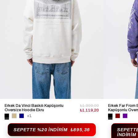
Erkek Da Vinci Baskılı Kapüşonlu
₺1.399,00
Erkek Far From B
Oversize Hoodie Ekru
Kapüşonlu Over
₺1.119,20
+1
SEPETTE %20 İNDIRIM
₺895,36
SEPETT
İNDIRIM