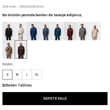
Stok Kodu
(56261045Kahve)
Bu ürünün yanında bunları da tavsiye ediyoruz.
Beden
S
M
L
XL
Beden Tablosu