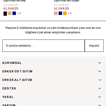
Eşofman Altı Bej
Eşofman Altı Siyah
₺1.399,00
₺1.399,00
₺1.049,25
₺1.049,25
+4
+4
Respire E-bültenine kaydolun ve yeni koleksiyonların yanı sıra en son
bilgilere özel erken erişimden yararlanın.
Kaydol
KURUMSAL
ERKEK ÜST GİYİM
ERKEK ALT GİYİM
DESTEK
YASAL
YARDIM