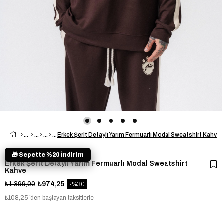
Erkek Şerit Detaylı Yarım Fermuarlı Modal Sweatshirt Kahve
🎁 Sepette %20 İndirim
Erkek Şerit Detaylı Yarım Fermuarlı Modal Sweatshirt
Kahve
₺1.399,00
₺974,25
30
₺108,25
`den başlayan taksitlerle