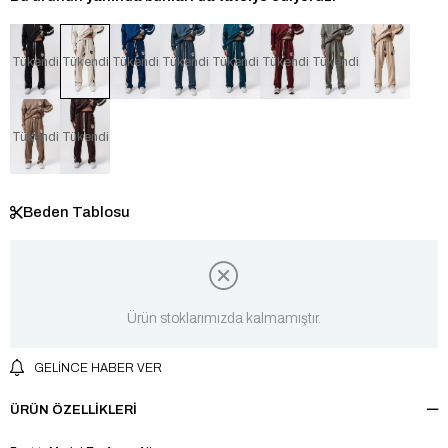
Tükendi
Tükendi
Tükendi
Tükendi
Tükendi
Tükendi
Tükendi
Tükendi
Tükendi
Beden Tablosu
Ürün stoklarımızda kalmamıştır.
GELINCE HABER VER
ÜRÜN ÖZELLIKLERI