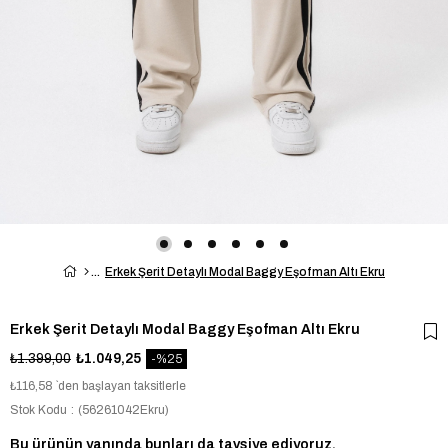
Erkek Şerit Detaylı Modal Baggy Eşofman Altı Ekru
Erkek Şerit Detaylı Modal Baggy Eşofman Altı Ekru
₺1.399,00
₺1.049,25
25
₺116,58
`den başlayan taksitlerle
Stok Kodu
(56261042Ekru)
Bu ürünün yanında bunları da tavsiye ediyoruz.