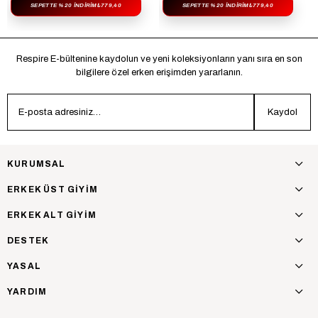
SEPETTE %20 İNDIRIM
₺779,40
SEPETTE %20 İNDIRIM
₺779,40
Respire E-bültenine kaydolun ve yeni koleksiyonların yanı sıra en son
bilgilere özel erken erişimden yararlanın.
Kaydol
KURUMSAL
ERKEK ÜST GİYİM
ERKEK ALT GİYİM
DESTEK
YASAL
YARDIM