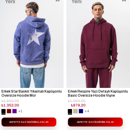
Yeni
Yeni
Ürün
Ürün
Erkek Star Baskılı Yıkamalı Kapüşonlu
Erkek Respire Yazı Detaylı Kapüşonlu
Oversize Hoodie Mor
Basic Oversize Hoodie Vişne
₺1.690,00
₺1.099,00
₺1.352,00
₺879,20
+1
+4
SEPETTE %20 İNDIRIM
₺1.081,60
SEPETTE %20 İNDIRIM
₺703,36