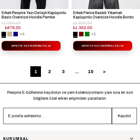
Erkek Respire Yazı Detaylı Kapüşonlu
Erkek Fierce Baskılı Yıkamalı
Basic Oversize Hoodie Pembe
Kapüşonlu Oversize Hoodie Bordo
₺1.099,00
₺1.690,00
₺879,20
₺1.352,00
+4
+1
SEPETTE %20 İNDIRIM
₺703,36
SEPETTE %20 İNDIRIM
₺1.081,60
1
2
3
...
10
>
Respire E-bültenine kaydolun ve yeni koleksiyonların yanı sıra en son
bilgilere özel erken erişimden yararlanın.
Kaydol
KURUMSAL