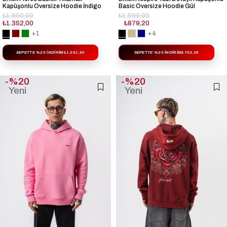
Kapüşonlu Oversize Hoodie İndigo
Basic Oversize Hoodie Gül
₺1.690,00
₺1.099,00
₺1.352,00
₺879,20
+1
+4
SEPETTE %20 İNDIRIM
₺1.081,60
SEPETTE %20 İNDIRIM
₺703,36
%20
%20
Yeni
Yeni
Ürün
Ürün