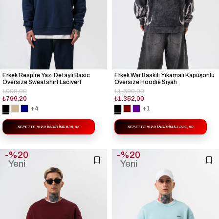
Erkek Respire Yazı Detaylı Basic
Erkek War Baskılı Yıkamalı Kapüşonlu
Oversize Sweatshirt Lacivert
Oversize Hoodie Siyah
₺999,00
₺1.690,00
₺799,20
₺1.352,00
+4
+1
SEPETTE %20 İNDIRIM
₺639,36
SEPETTE %20 İNDIRIM
₺1.081,60
%20
%20
Yeni
Yeni
Ürün
Ürün