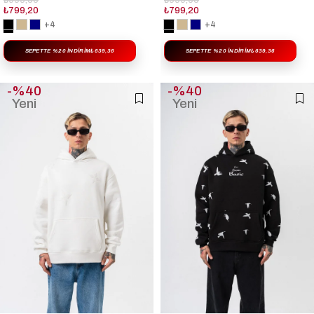
₺999,00
₺999,00
₺799,20
₺799,20
+4
+4
SEPETTE %20 İNDIRIM
₺639,36
SEPETTE %20 İNDIRIM
₺639,36
%40
%40
Yeni
Yeni
Ürün
Ürün