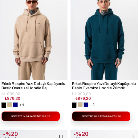
Erkek Respire Yazı Detaylı Kapüşonlu
Erkek Respire Yazı Detaylı Kapüşonlu
Basic Oversize Hoodie Bej
Basic Oversize Hoodie Zümrüt
₺1.099,00
₺1.099,00
₺879,20
₺879,20
+4
+4
SEPETTE %20 İNDIRIM
₺703,36
SEPETTE %20 İNDIRIM
₺703,36
%20
%20