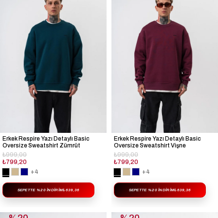
Erkek Respire Yazı Detaylı Basic
Erkek Respire Yazı Detaylı Basic
Oversize Sweatshirt Zümrüt
Oversize Sweatshirt Vişne
₺999,00
₺999,00
₺799,20
₺799,20
+4
+4
SEPETTE %20 İNDIRIM
₺639,36
SEPETTE %20 İNDIRIM
₺639,36
%20
%20