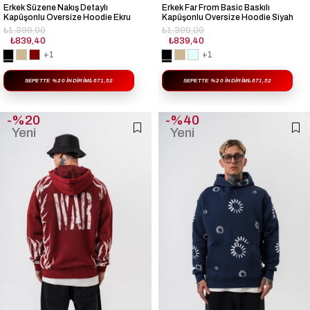
Erkek Süzene Nakış Detaylı
Erkek Far From Basic Baskılı
Kapüşonlu Oversize Hoodie Ekru
Kapüşonlu Oversize Hoodie Siyah
₺1.399,00
₺1.399,00
₺839,40
₺839,40
+1
+1
SEPETTE %20 İNDIRIM
₺671,52
SEPETTE %20 İNDIRIM
₺671,52
%20
%40
Yeni
Yeni
Ürün
Ürün