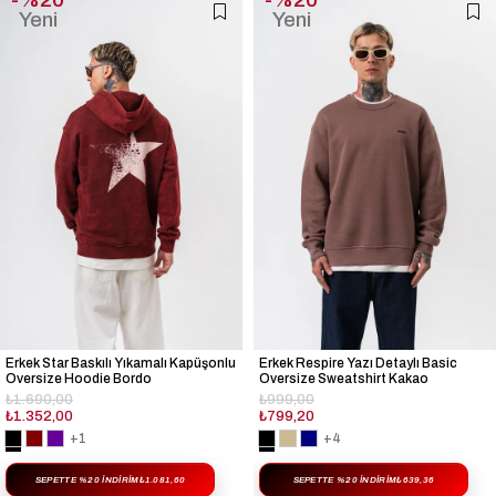
Yeni
Yeni
Ürün
Ürün
Erkek Star Baskılı Yıkamalı Kapüşonlu
Erkek Respire Yazı Detaylı Basic
Oversize Hoodie Bordo
Oversize Sweatshirt Kakao
₺1.690,00
₺999,00
₺1.352,00
₺799,20
+1
+4
SEPETTE %20 İNDIRIM
₺1.081,60
SEPETTE %20 İNDIRIM
₺639,36