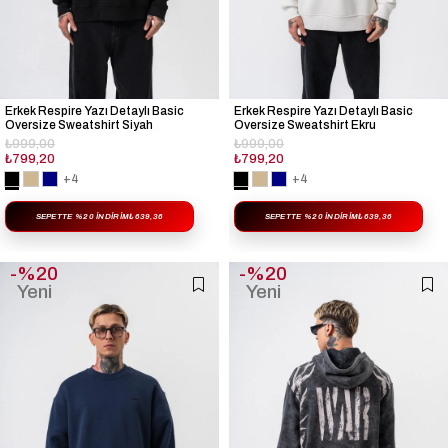
Erkek Respire Yazı Detaylı Basic
Erkek Respire Yazı Detaylı Basic
Oversize Sweatshirt Siyah
Oversize Sweatshirt Ekru
₺999,00
₺999,00
₺799,20
₺799,20
+4
+4
SEPETTE %20 İNDIRIM
₺639,36
SEPETTE %20 İNDIRIM
₺639,36
%20
%20
Yeni
Yeni
Ürün
Ürün