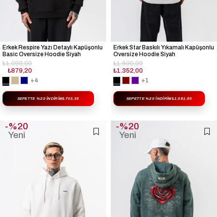
Erkek Respire Yazı Detaylı Kapüşonlu
Erkek Star Baskılı Yıkamalı Kapüşonlu
Basic Oversize Hoodie Siyah
Oversize Hoodie Siyah
₺1.099,00
₺1.690,00
₺879,20
₺1.352,00
+4
+1
SEPETTE %20 İNDIRIM
₺703,36
SEPETTE %20 İNDIRIM
₺1.081,60
%20
%20
Yeni
Yeni
Ürün
Ürün