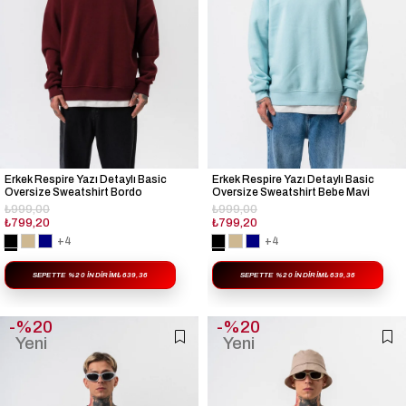
Erkek Respire Yazı Detaylı Basic
Erkek Respire Yazı Detaylı Basic
Oversize Sweatshirt Bordo
Oversize Sweatshirt Bebe Mavi
₺999,00
₺999,00
₺799,20
₺799,20
+4
+4
SEPETTE %20 İNDIRIM
₺639,36
SEPETTE %20 İNDIRIM
₺639,36
%20
%20
Yeni
Yeni
Ürün
Ürün