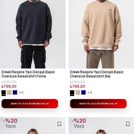
Erkek Respire Yazı Detaylı Basic
Erkek Respire Yazı Detaylı Basic
Oversize Sweatshirt Füme
Oversize Sweatshirt Bej
₺999,00
₺999,00
₺799,20
₺799,20
+4
+4
SEPETTE %20 İNDIRIM
₺639,36
SEPETTE %20 İNDIRIM
₺639,36
%20
%20
Yeni
Yeni
Ürün
Ürün