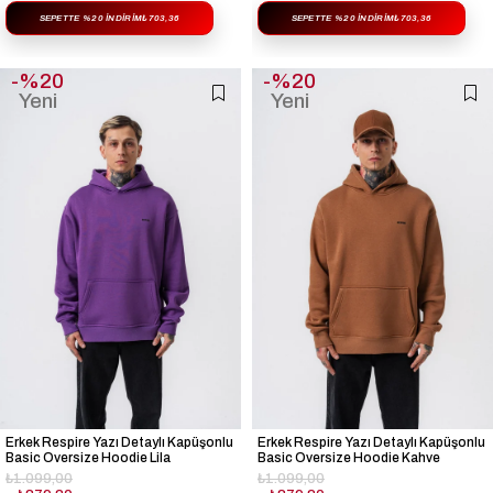
SEPETTE %20 İNDIRIM
₺703,36
SEPETTE %20 İNDIRIM
₺703,36
%20
%20
Yeni
Yeni
Ürün
Ürün
Erkek Respire Yazı Detaylı Kapüşonlu
Erkek Respire Yazı Detaylı Kapüşonlu
Basic Oversize Hoodie Lila
Basic Oversize Hoodie Kahve
₺1.099,00
₺1.099,00