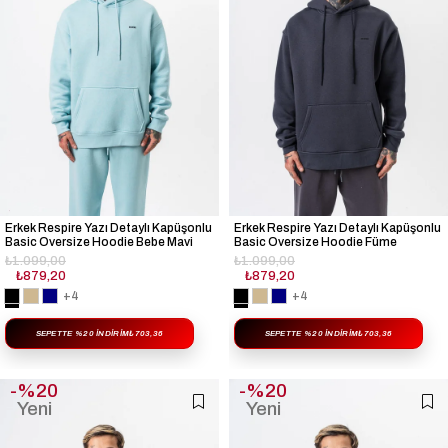
Erkek Respire Yazı Detaylı Kapüşonlu
Erkek Respire Yazı Detaylı Kapüşonlu
Basic Oversize Hoodie Bebe Mavi
Basic Oversize Hoodie Füme
₺1.099,00
₺1.099,00
₺879,20
₺879,20
+4
+4
SEPETTE %20 İNDIRIM
₺703,36
SEPETTE %20 İNDIRIM
₺703,36
%20
%20
Yeni
Yeni
Ürün
Ürün