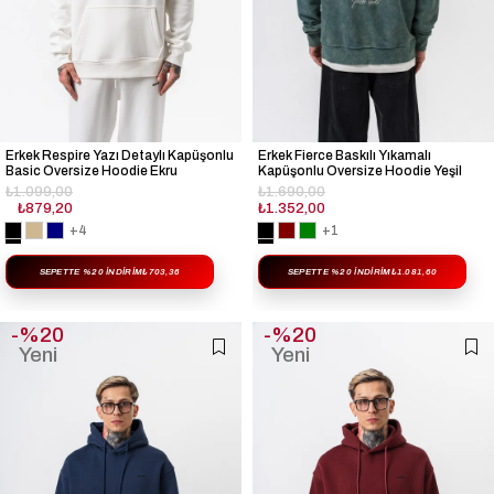
Erkek Respire Yazı Detaylı Kapüşonlu
Erkek Fierce Baskılı Yıkamalı
Basic Oversize Hoodie Ekru
Kapüşonlu Oversize Hoodie Yeşil
₺1.099,00
₺1.690,00
₺879,20
₺1.352,00
+4
+1
SEPETTE %20 İNDIRIM
₺703,36
SEPETTE %20 İNDIRIM
₺1.081,60
%20
%20
Yeni
Yeni
Ürün
Ürün