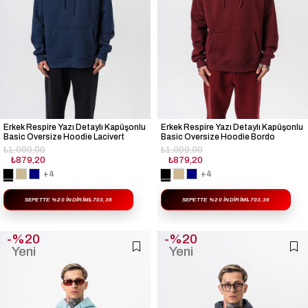
Erkek Respire Yazı Detaylı Kapüşonlu
Erkek Respire Yazı Detaylı Kapüşonlu
Basic Oversize Hoodie Lacivert
Basic Oversize Hoodie Bordo
₺1.099,00
₺1.099,00
₺879,20
₺879,20
+4
+4
SEPETTE %20 İNDIRIM
₺703,36
SEPETTE %20 İNDIRIM
₺703,36
%20
%20
Yeni
Yeni
Ürün
Ürün