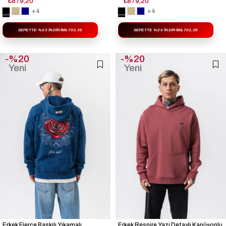
₺879,20
₺879,20
+4
+4
SEPETTE %20 İNDIRIM
₺703,36
SEPETTE %20 İNDIRIM
₺703,36
%20
%20
Yeni
Yeni
Ürün
Ürün
Erkek Fierce Baskılı Yıkamalı
Erkek Respire Yazı Detaylı Kapüşonlu