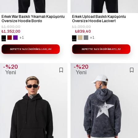
Erkek War Baskılı Yıkamalı Kapüşonlu
Erkek Upload Baskılı Kapüşonlu
Oversize Hoodie Bordo
Oversize Hoodie Lacivert
₺1.690,00
₺1.399,00
₺1.352,00
₺839,40
+1
+1
SEPETTE %20 İNDIRIM
₺1.081,60
SEPETTE %20 İNDIRIM
₺671,52
%20
%20
Yeni
Yeni
Ürün
Ürün