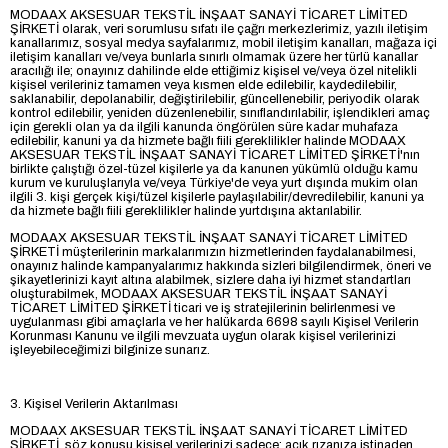
MODAAX AKSESUAR TEKSTİL İNŞAAT SANAYİ TİCARET LİMİTED
ŞİRKETİ olarak, veri sorumlusu sıfatı ile çağrı merkezlerimiz, yazılı iletişim
kanallarımız, sosyal medya sayfalarımız, mobil iletişim kanalları, mağaza içi
iletişim kanalları ve/veya bunlarla sınırlı olmamak üzere her türlü kanallar
aracılığı ile; onayınız dahilinde elde ettiğimiz kişisel ve/veya özel nitelikli
kişisel verileriniz tamamen veya kısmen elde edilebilir, kaydedilebilir,
saklanabilir, depolanabilir, değiştirilebilir, güncellenebilir, periyodik olarak
kontrol edilebilir, yeniden düzenlenebilir, sınıflandırılabilir, işlendikleri amaç
için gerekli olan ya da ilgili kanunda öngörülen süre kadar muhafaza
edilebilir, kanuni ya da hizmete bağlı fiili gereklilikler halinde MODAAX
AKSESUAR TEKSTİL İNŞAAT SANAYİ TİCARET LİMİTED ŞİRKETİ'nın
birlikte çalıştığı özel-tüzel kişilerle ya da kanunen yükümlü olduğu kamu
kurum ve kuruluşlarıyla ve/veya Türkiye'de veya yurt dışında mukim olan
ilgili 3. kişi gerçek kişi/tüzel kişilerle paylaşılabilir/devredilebilir, kanuni ya
da hizmete bağlı fiili gereklilikler halinde yurtdışına aktarılabilir.
MODAAX AKSESUAR TEKSTİL İNŞAAT SANAYİ TİCARET LİMİTED
ŞİRKETİ müşterilerinin markalarımızın hizmetlerinden faydalanabilmesi,
onayınız halinde kampanyalarımız hakkında sizleri bilgilendirmek, öneri ve
şikayetlerinizi kayıt altına alabilmek, sizlere daha iyi hizmet standartları
oluşturabilmek, MODAAX AKSESUAR TEKSTİL İNŞAAT SANAYİ
TİCARET LİMİTED ŞİRKETİ ticari ve iş stratejilerinin belirlenmesi ve
uygulanması gibi amaçlarla ve her halükarda 6698 sayılı Kişisel Verilerin
Korunması Kanunu ve ilgili mevzuata uygun olarak kişisel verilerinizi
işleyebileceğimizi bilginize sunarız.
3. Kişisel Verilerin Aktarılması
MODAAX AKSESUAR TEKSTİL İNŞAAT SANAYİ TİCARET LİMİTED
ŞİRKETİ, söz konusu kişisel verilerinizi sadece; açık rızanıza istinaden