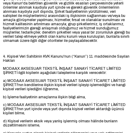
veya Kanun'da belirtilen güvenlik ve gizlilik esasları çerçevesinde yeterli
önlemler alınmak kaydıyla yurt içinde ve gerekli güvenlik önlemlerinin
alınması kaydıyla yurt dışında, Şirket faaliyetlerinin yürütülmesi, veri
sahipleri ile müşterilerimiz arasındaki iş ilişkisinin sağlanması ve/veya bu
amaçla görüşmeler yapılması, hizmetler, fırsat ve olanaklar sunulması ve
hizmet kalitesinin artırılması amacıyla; grup şirketlerimiz, iş ortaklarımız,
faaliyetlerimizin gereği anlaşmalı olduğumuz ve hizmet sunduğumuz
müşteriler, tedarikçiler, denetim şirketleri veya yasal bir zorunluluk gereği bu
verileri talep etmeye yetkili olan kamu kurum veya kuruluşları, bunlarla sınırlı
olmamak üzere ilgili diğer otoriteler ile paylaşabilecektir.
4. Kişisel Veri Sahibinin KVK Kanunu'nun (“Kanun”) 11. maddesinde Sayılan
Hakları
MODAAX AKSESUAR TEKSTİL İNŞAAT SANAYİ TİCARET LİMİTED
ŞİRKETİ ilgili kişilerin aşağıdaki taleplerine karşılık verecektir:
a) MODAAX AKSESUAR TEKSTİL İNŞAAT SANAYİ TİCARET LİMİTED
ŞİRKETİ'nın kendilerine ilişkin kişisel verileri işleyip işlemediğini ve hangi
kişisel verileri işlediğini öğrenme,
b) İşleme faaliyetinin amaçlarına ilişkin bilgi alma,
c) MODAAX AKSESUAR TEKSTİL İNŞAAT SANAYİ TİCARET LİMİTED
ŞİRKETİ'nın yurt içinde veya yurt dışında kişisel verileri aktardığı üçüncü
kişileri bilme,
d) Kişisel verilerin eksik veya yanlış işlenmiş olması hâlinde bunların
düzeltilmesini isteme,