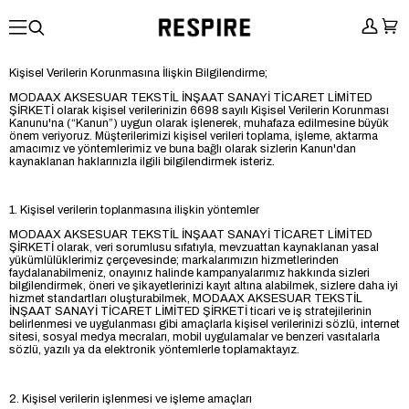
Kişisel Verilerin Korunmasına İlişkin Bilgilendirme;
MODAAX AKSESUAR TEKSTİL İNŞAAT SANAYİ TİCARET LİMİTED
ŞİRKETİ olarak kişisel verilerinizin 6698 sayılı Kişisel Verilerin Korunması
Kanunu'na (“Kanun”) uygun olarak işlenerek, muhafaza edilmesine büyük
önem veriyoruz. Müşterilerimizi kişisel verileri toplama, işleme, aktarma
amacımız ve yöntemlerimiz ve buna bağlı olarak sizlerin Kanun'dan
kaynaklanan haklarınızla ilgili bilgilendirmek isteriz.
1. Kişisel verilerin toplanmasına ilişkin yöntemler
MODAAX AKSESUAR TEKSTİL İNŞAAT SANAYİ TİCARET LİMİTED
ŞİRKETİ olarak, veri sorumlusu sıfatıyla, mevzuattan kaynaklanan yasal
yükümlülüklerimiz çerçevesinde; markalarımızın hizmetlerinden
faydalanabilmeniz, onayınız halinde kampanyalarımız hakkında sizleri
bilgilendirmek, öneri ve şikayetlerinizi kayıt altına alabilmek, sizlere daha iyi
hizmet standartları oluşturabilmek, MODAAX AKSESUAR TEKSTİL
İNŞAAT SANAYİ TİCARET LİMİTED ŞİRKETİ ticari ve iş stratejilerinin
belirlenmesi ve uygulanması gibi amaçlarla kişisel verilerinizi sözlü, internet
sitesi, sosyal medya mecraları, mobil uygulamalar ve benzeri vasıtalarla
sözlü, yazılı ya da elektronik yöntemlerle toplamaktayız.
2. Kişisel verilerin işlenmesi ve işleme amaçları