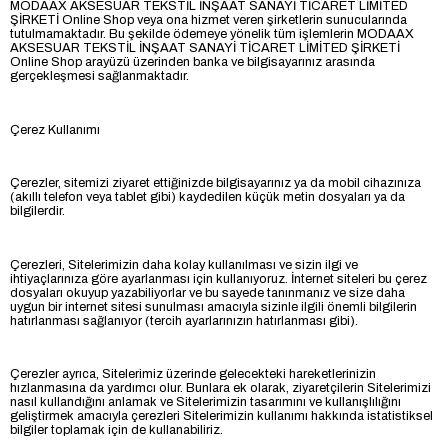
MODAAX AKSESUAR TEKSTİL İNŞAAT SANAYİ TİCARET LİMİTED
ŞİRKETİ Online Shop veya ona hizmet veren şirketlerin sunucularında
tutulmamaktadır. Bu şekilde ödemeye yönelik tüm işlemlerin MODAAX
AKSESUAR TEKSTİL İNŞAAT SANAYİ TİCARET LİMİTED ŞİRKETİ
Online Shop arayüzü üzerinden banka ve bilgisayarınız arasında
gerçekleşmesi sağlanmaktadır.
Çerez Kullanımı
Çerezler, sitemizi ziyaret ettiğinizde bilgisayarınız ya da mobil cihazınıza
(akıllı telefon veya tablet gibi) kaydedilen küçük metin dosyaları ya da
bilgilerdir.
Çerezleri, Sitelerimizin daha kolay kullanılması ve sizin ilgi ve
ihtiyaçlarınıza göre ayarlanması için kullanıyoruz. İnternet siteleri bu çerez
dosyaları okuyup yazabiliyorlar ve bu sayede tanınmanız ve size daha
uygun bir internet sitesi sunulması amacıyla sizinle ilgili önemli bilgilerin
hatırlanması sağlanıyor (tercih ayarlarınızın hatırlanması gibi).
Çerezler ayrıca, Sitelerimiz üzerinde gelecekteki hareketlerinizin
hızlanmasına da yardımcı olur. Bunlara ek olarak, ziyaretçilerin Sitelerimizi
nasıl kullandığını anlamak ve Sitelerimizin tasarımını ve kullanışlılığını
geliştirmek amacıyla çerezleri Sitelerimizin kullanımı hakkında istatistiksel
bilgiler toplamak için de kullanabiliriz.