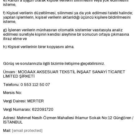
e) Kanun'a uygun olarak kişisel verilerin silinmesini veya yok edilmesini
isteme,
f) Kişisel verilerin düzeltilmesi, silinmesi ya da yok edilmesi talebi halinde;
yapılan işlemlerin, kişisel verilerin aktarıldığı üçüncü kişilere bildirilmesini
isteme,
g) İşlenen verilerin münhasıran otomatik sistemler vasıtasıyla analiz
edilmesi suretiyle kişinin kendisi aleyhine bir sonucun ortaya çıkmasına
itiraz etme ve
h) Kişisel verilerinin birer kopyasını alma.
Görüş ve sorularınızla ilgili bizimle iletişime geçebilirsiniz.
Ünvanı : MODAAX AKSESUAR TEKSTİL İNŞAAT SANAYİ TİCARET
LİMİTED ŞİRKETİ
Telefonu: 0 553 112 50 07
Mersis No:
Vergi Dairesi: MERTER
Vergi Numarası: 622091720
Adresi: Mehmet Nesih Özmen Mahallesi Ihlamur Sokak No:12 Güngören /
İSTANBUL
Mail:
[email protected]