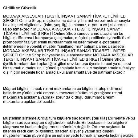
Gizlilik ve Güvenlik
MODAAX AKSESUAR TEKSTİL İNŞAAT SANAYİ TİCARET LİMİTED
ŞİRKETİ Online Shop, müşterilerine daha iyi hizmet verebilmek amacıyla
bazı kişisel bilgilerinizi (isim, yaş, ilgi alanlarınız, e-posta vb.) sizlerden
talep etmektedir. MODAAX AKSESUAR TEKSTİL İNŞAAT SANAYİ
TİCARET LİMİTED ŞİRKETİ Online Shop sunucularında toplanan bu
bilgiler, dönemsel kampanya çalışmaları, müşteri profillerine yönelik özel
promosyon faaliyetlerinin kurgulanması ve istenmeyen e-postaların
iletilmemesine yönelik müşteri "sınıflandırma" çalışmalarında sadece
MODAAX AKSESUAR TEKSTİL İNŞAAT SANAYİ TİCARET LİMİTED
ŞİRKETİ Online Shop bünyesinde kullanılmaktadır. MODAAX AKSESUAR
TEKSTİL İNŞAAT SANAYİ TİCARET LİMİTED ŞİRKETİ Online Shop,
üyelik formlarından topladığı bilgileri söz konusu üyenin haberi ya da aksi
bir talimatı olmaksızın, üçüncü şahıslarla kesinlikle paylaşmamakta, faaliyet
dışı hiçbir nedenle ticari amaçla kullanmamakta ve de satmamaktadır.
Müşteri bilgileri, ancak resmi makamlarca bu bilgilerin talep edilmesi
halinde ve yürürlükteki emredici mevzuat hükümleri gereğince resmi
makamlara açıklama yapmak zorunda olduğu durumlarda resmi
makamlara açıklanabilecektir.
Müşterinin sisteme girdiği tüm bilgilere sadece müşteri ulaşabilmekte ve bu
bilgileri sadece müşteri değiştirebilmektedir. Bir başkasının bu bilgilere
ulaşması ve bunları değiştirmesi mümkün değildir. Ödeme sayfasında
istenen kredi kartı bilgileriniz, siteden alışveriş yapan siz değerli
müşterilerimizin güvenliğini en üst seviyede tutmak amacıyla hiçbir şekilde