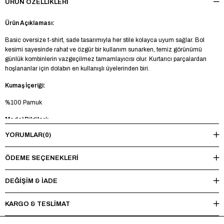
ÜRÜN ÖZELLIKLERI
Ürün Açıklaması:
Basic oversize t-shirt, sade tasarımıyla her stile kolayca uyum sağlar. Bol
kesimi sayesinde rahat ve özgür bir kullanım sunarken, temiz görünümü
günlük kombinlerin vazgeçilmez tamamlayıcısı olur. Kurtarıcı parçalardan
hoşlananlar için dolabın en kullanışlı üyelerinden biri.
Kumaş İçeriği:
%100 Pamuk
Model Bilgileri:
YORUMLAR
(0)
Boy 188 cm - Kilo 85 kg - Manken üzerinde L beden mevcuttur.
Yıkama Talimatı:
ÖDEME SEÇENEKLERI
Maksimum 30°C’de tersten yıkayınız, ağartıcı ve kurutucu kullanmayınız.
Ütüleme sırasında baskı ve nakışlı bölgelere doğrudan ısı uygulamaktan
DEĞİŞİM & İADE
kaçınınız.
KARGO & TESLİMAT
*Made in Türkiye