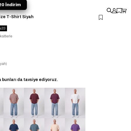
0 İndirim
ize T-Shirt Siyah
33
ksitlerle
yah)
bunları da tavsiye ediyoruz.