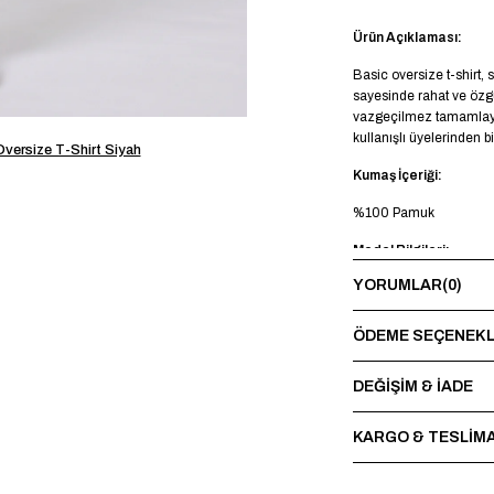
Ürün Açıklaması:
Basic oversize t-shirt,
sayesinde rahat ve özg
vazgeçilmez tamamlayıcı
kullanışlı üyelerinden bi
Oversize T-Shirt Siyah
Kumaş İçeriği:
%100 Pamuk
Model Bilgileri:
YORUMLAR
(0)
Boy 188 cm - Kilo 85 k
Yıkama Talimatı:
ÖDEME SEÇENEKL
Maksimum 30°C’de terst
sırasında baskı ve nakı
DEĞİŞİM & İADE
*Made in Türkiye
KARGO & TESLİM