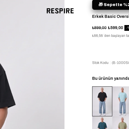
🎁 Sepette %2
Erkek Basic Overs
₺899,00
₺599,00
₺66,56
`den başlayan ta
Stok Kodu
(B-1000Si
Bu ürünün yanında 