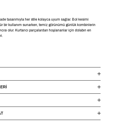
 sade tasarımıyla her stile kolayca uyum sağlar. Bol kesimi
ür bir kullanım sunarken, temiz görünümü günlük kombinlerin
sı olur. Kurtarıcı parçalardan hoşlananlar için dolabın en
ri.
g - Manken üzerinde L beden mevcuttur.
ERI
en yıkayınız, ağartıcı ve kurutucu kullanmayınız. Ütüleme
şlı bölgelere doğrudan ısı uygulamaktan kaçınınız.
AT