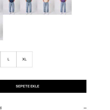
L
XL
I