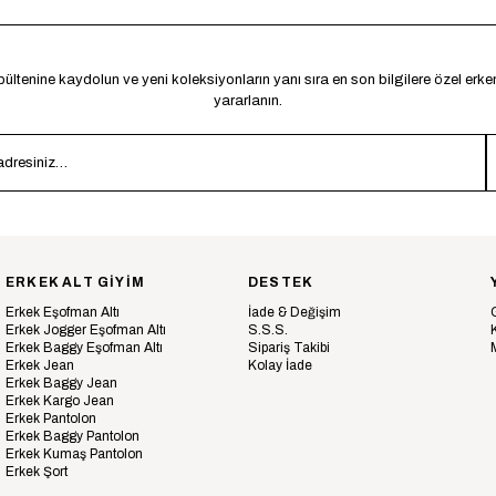
ültenine kaydolun ve yeni koleksiyonların yanı sıra en son bilgilere özel erk
yararlanın.
ERKEK ALT GİYİM
DESTEK
Erkek Eşofman Altı
İade & Değişim
Erkek Jogger Eşofman Altı
S.S.S.
Erkek Baggy Eşofman Altı
Sipariş Takibi
Erkek Jean
Kolay İade
Erkek Baggy Jean
Erkek Kargo Jean
Erkek Pantolon
Erkek Baggy Pantolon
Erkek Kumaş Pantolon
Erkek Şort