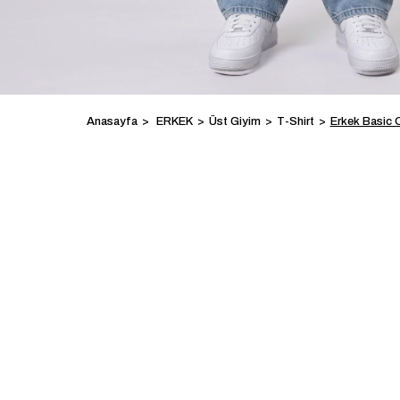
Anasayfa
ERKEK
Üst Giyim
T-Shirt
Erkek Basic 