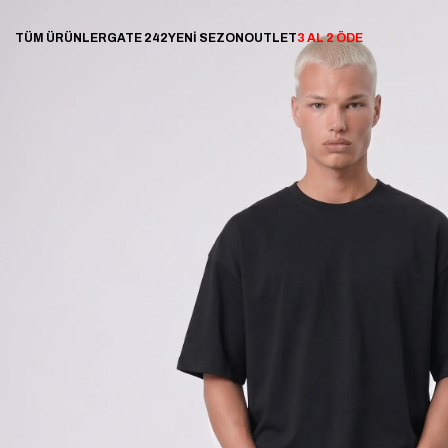
TÜM ÜRÜNLER
GATE 242
YENİ SEZON
OUTLET
3 AL 2 ÖDE