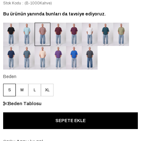
Stok Kodu
(B-1000Kahve)
Bu ürünün yanında bunları da tavsiye ediyoruz.
Beden
S
M
L
XL
Beden Tablosu