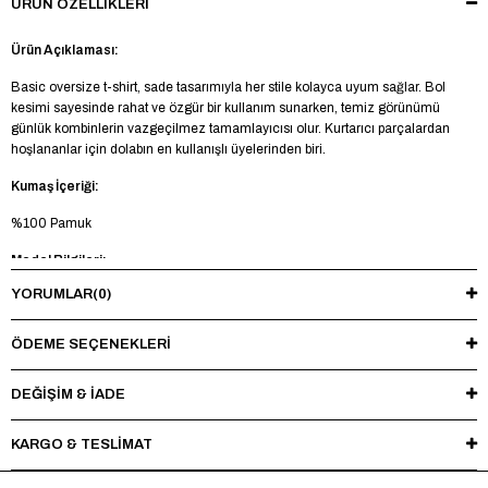
ÜRÜN ÖZELLIKLERI
Ürün Açıklaması:
Basic oversize t-shirt, sade tasarımıyla her stile kolayca uyum sağlar. Bol
kesimi sayesinde rahat ve özgür bir kullanım sunarken, temiz görünümü
günlük kombinlerin vazgeçilmez tamamlayıcısı olur. Kurtarıcı parçalardan
hoşlananlar için dolabın en kullanışlı üyelerinden biri.
Kumaş İçeriği:
%100 Pamuk
Model Bilgileri:
YORUMLAR
(0)
Boy 188 cm - Kilo 85 kg - Manken üzerinde L beden mevcuttur.
Yıkama Talimatı:
ÖDEME SEÇENEKLERI
Maksimum 30°C’de tersten yıkayınız, ağartıcı ve kurutucu kullanmayınız.
Ütüleme sırasında baskı ve nakışlı bölgelere doğrudan ısı uygulamaktan
DEĞİŞİM & İADE
kaçınınız.
KARGO & TESLİMAT
*Made in Türkiye