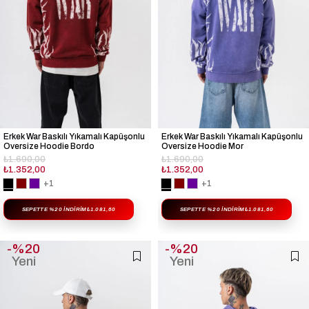
Erkek War Baskılı Yıkamalı Kapüşonlu
Erkek War Baskılı Yıkamalı Kapüşonlu
Oversize Hoodie Bordo
Oversize Hoodie Mor
₺1.690,00
₺1.690,00
₺1.352,00
₺1.352,00
+1
+1
SEPETTE %20 İNDIRIM
₺1.081,60
SEPETTE %20 İNDIRIM
₺1.081,60
%20
%20
Yeni
Yeni
Ürün
Ürün