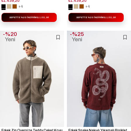
₺1.439,20
₺1.439,20
+4
+4
SEPETTE %20 İNDIRIM
₺1.151,36
SEPETTE %20 İNDIRIM
₺1.151,36
%20
%25
Yeni
Yeni
Ürün
Ürün
Erkek Zip Oversize Teddy Ceket Koyu
Erkek Snake Nakışlı Yıkamalı Bisiklet