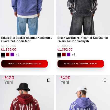
Erkek Star Baskılı Yıkamalı Kapüşonlu
Erkek War Baskılı Yıkamalı Kapüşonlu
Oversize Hoodie Mor
Oversize Hoodie Siyah
₺1.690,00
₺1.690,00
₺1.352,00
₺1.352,00
+1
+1
SEPETTE %20 İNDIRIM
₺1.081,60
SEPETTE %20 İNDIRIM
₺1.081,60
%20
%20
Yeni
Yeni
Ürün
Ürün