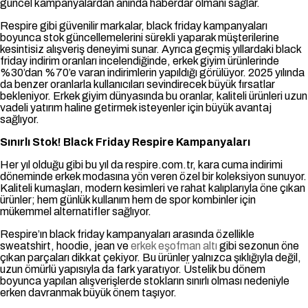
güncel kampanyalardan anında haberdar olmanı sağlar.
Respire gibi güvenilir markalar, black friday kampanyaları
boyunca stok güncellemelerini sürekli yaparak müşterilerine
kesintisiz alışveriş deneyimi sunar. Ayrıca geçmiş yıllardaki black
friday indirim oranları incelendiğinde, erkek giyim ürünlerinde
%30’dan %70’e varan indirimlerin yapıldığı görülüyor. 2025 yılında
da benzer oranlarla kullanıcıları sevindirecek büyük fırsatlar
bekleniyor. Erkek giyim dünyasında bu oranlar, kaliteli ürünleri uzun
vadeli yatırım haline getirmek isteyenler için büyük avantaj
sağlıyor.
Sınırlı Stok! Black Friday Respire Kampanyaları
Her yıl olduğu gibi bu yıl da respire.com.tr, kara cuma indirimi
döneminde erkek modasına yön veren özel bir koleksiyon sunuyor.
Kaliteli kumaşları, modern kesimleri ve rahat kalıplarıyla öne çıkan
ürünler; hem günlük kullanım hem de spor kombinler için
mükemmel alternatifler sağlıyor.
Respire’ın black friday kampanyaları arasında özellikle
sweatshirt, hoodie, jean ve
erkek eşofman altı
gibi sezonun öne
çıkan parçaları dikkat çekiyor. Bu ürünler yalnızca şıklığıyla değil,
uzun ömürlü yapısıyla da fark yaratıyor. Üstelik bu dönem
boyunca yapılan alışverişlerde stokların sınırlı olması nedeniyle
erken davranmak büyük önem taşıyor.