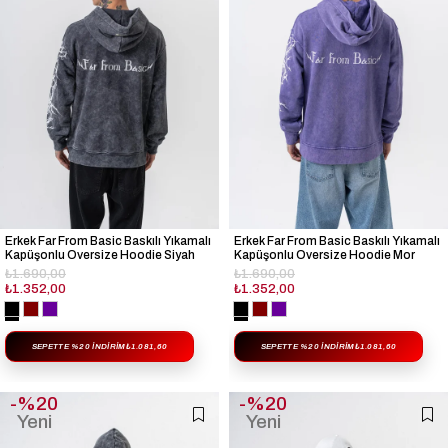
Erkek Far From Basic Baskılı Yıkamalı
Erkek Far From Basic Baskılı Yıkamalı
Kapüşonlu Oversize Hoodie Siyah
Kapüşonlu Oversize Hoodie Mor
₺1.690,00
₺1.690,00
₺1.352,00
₺1.352,00
SEPETTE %20 İNDIRIM
₺1.081,60
SEPETTE %20 İNDIRIM
₺1.081,60
%20
%20
Yeni
Yeni
Ürün
Ürün