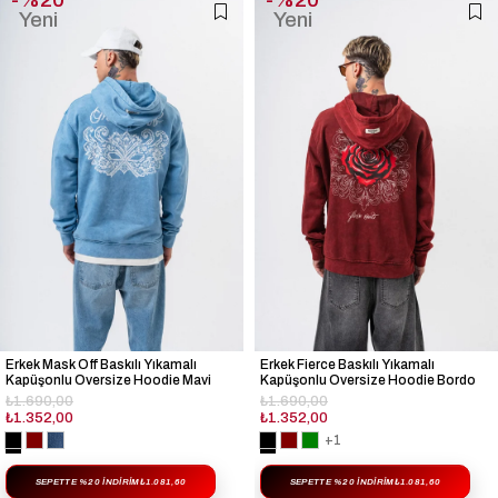
Yeni
Yeni
Ürün
Ürün
Erkek Mask Off Baskılı Yıkamalı
Erkek Fierce Baskılı Yıkamalı
Kapüşonlu Oversize Hoodie Mavi
Kapüşonlu Oversize Hoodie Bordo
₺1.690,00
₺1.690,00
₺1.352,00
₺1.352,00
+1
SEPETTE %20 İNDIRIM
₺1.081,60
SEPETTE %20 İNDIRIM
₺1.081,60