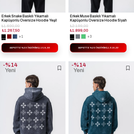
Erkek Snake Baskılı Yıkamalı
Erkek Muse Baskılı Yıkamalı
Kapüşonlu Oversize Hoodie Yeşil
Kapüşonlu Oversize Hoodie Siyah
₺1.690,00
₺2.199,00
₺1.267,50
₺1.899,00
+1
+3
SEPETTE %20 İNDIRIM
₺1.014,00
SEPETTE %20 İNDIRIM
₺1.519,20
%14
%14
Yeni
Yeni
Ürün
Ürün