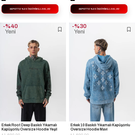
SEPETTE %20 İNDIRIM
₺1.081,60
SEPETTE %20 İNDIRIM
₺1.081,60
%40
%30
Yeni
Yeni
Ürün
Ürün
Erkek Root Deep Baskılı Yıkamalı
Erkek 10 Baskılı Yıkamalı Kapüşonlu
Kapüşonlu Oversize Hoodie Yeşil
Oversize Hoodie Mavi