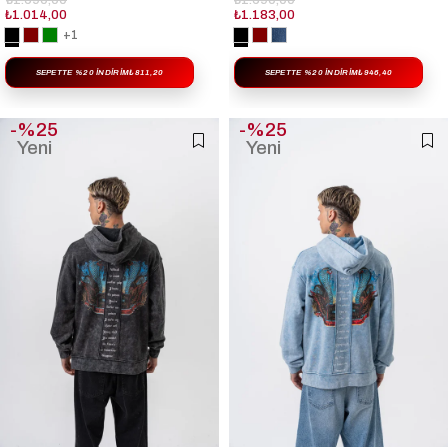
₺1.690,00
₺1.690,00
₺1.014,00
₺1.183,00
+1
SEPETTE %20 İNDIRIM
₺811,20
SEPETTE %20 İNDIRIM
₺946,40
%25
%25
Yeni
Yeni
Ürün
Ürün