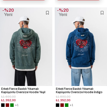
%20
%20
Yeni
Yeni
Ürün
Ürün
Erkek Fierce Baskılı Yıkamalı
Erkek Fierce Baskılı Yıkamalı
Kapüşonlu Oversize Hoodie Yeşil
Kapüşonlu Oversize Hoodie İndigo
₺1.690,00
₺1.690,00
₺1.352,00
₺1.352,00
+1
+1