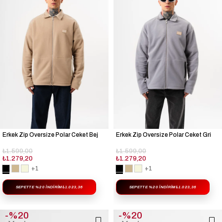
Erkek Zip Oversize Polar Ceket Bej
Erkek Zip Oversize Polar Ceket Gri
₺1.599,00
₺1.599,00
₺1.279,20
₺1.279,20
+1
+1
SEPETTE %20 İNDIRIM
₺1.023,36
SEPETTE %20 İNDIRIM
₺1.023,36
%20
%20