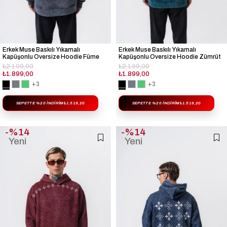
Erkek Muse Baskılı Yıkamalı
Erkek Muse Baskılı Yıkamalı
Kapüşonlu Oversize Hoodie Füme
Kapüşonlu Oversize Hoodie Zümrüt
₺2.199,00
₺2.199,00
₺1.899,00
₺1.899,00
+3
+3
SEPETTE %20 İNDIRIM
₺1.519,20
SEPETTE %20 İNDIRIM
₺1.519,20
%14
%14
Yeni
Yeni
Ürün
Ürün