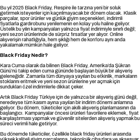
Bu yıl 2025 Black Friday, Respire ile tarzına yeni bir soluk
getirmek isteyenler için kaçırılmayacak bir dönem olacak. Klasik
parçalar, spor ürünler ve günlük giyim seçenekleri, indirimli
fiyatlarla gardırobunu yenilemenin en kolay yolu haline geliyor.
Üstelik bu yılın kampanyaları yalnızca fiyat indirimiyle sınırlı değil;
yeni sezon ürünlerinde de sürpriz fırsatlar yer alıyor. Online
alışverişin rahatlığıyla, hem şıklığı hem de konforu aynı anda
yakalamak mümkün hale geliyor.
Black Friday Nedir?
Kara Cuma olarak da bilinen Black Friday, Amerika’da Şükran
Günü’nü takip eden cuma gününde başlayan büyük bir alışveriş
geleneğidir. Zamanla tüm dünyaya yayılan bu etkinlik, markaların
stoklarını eritmek ve yeni sezon ürünlerine yer açmak için
sundukları özel indirimlerle dikkat çeker.
Artık Black Friday Türkiye için de yalnızca bir alışveriş günü değil,
neredeyse tüm kasım ayına yayılan bir indirim dönemi anlamına
geliyor. Bu dönem, tüketiciler için akıllı alışveriş planlamasının da
başlangıcı. Kampanyalar öncesi ürünleri favorilere eklemek, fiyat
karşılaştırması yapmak ve güvenilir sitelerden alışveriş yapmak bu
süreci verimli hale getiriyor.
Bu dönemde tüketiciler, özellikle black friday ürünleri arasında
yüksek kaliteli giyim parçalarına, teknolojik cihazlara ve aksesuar