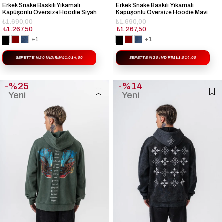
Erkek Snake Baskılı Yıkamalı
Erkek Snake Baskılı Yıkamalı
Kapüşonlu Oversize Hoodie Siyah
Kapüşonlu Oversize Hoodie Mavi
₺1.690,00
₺1.690,00
₺1.267,50
₺1.267,50
+1
+1
SEPETTE %20 İNDIRIM
₺1.014,00
SEPETTE %20 İNDIRIM
₺1.014,00
%25
%14
Yeni
Yeni
Ürün
Ürün