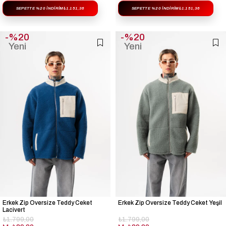
SEPETTE %20 İNDIRIM
₺1.151,36
SEPETTE %20 İNDIRIM
₺1.151,36
%20
%20
Yeni
Yeni
Ürün
Ürün
Erkek Zip Oversize Teddy Ceket
Erkek Zip Oversize Teddy Ceket Yeşil
Lacivert
₺1.799,00
₺1.799,00