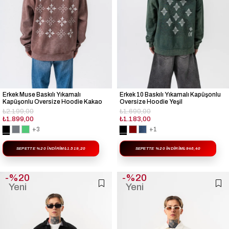
Erkek Muse Baskılı Yıkamalı
Erkek 10 Baskılı Yıkamalı Kapüşonlu
Kapüşonlu Oversize Hoodie Kakao
Oversize Hoodie Yeşil
₺2.199,00
₺1.690,00
₺1.899,00
₺1.183,00
+3
+1
SEPETTE %20 İNDIRIM
₺1.519,20
SEPETTE %20 İNDIRIM
₺946,40
%20
%20
Yeni
Yeni
Ürün
Ürün