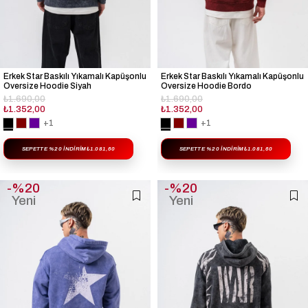
Erkek Star Baskılı Yıkamalı Kapüşonlu
Erkek Star Baskılı Yıkamalı Kapüşonlu
Oversize Hoodie Siyah
Oversize Hoodie Bordo
₺1.690,00
₺1.690,00
₺1.352,00
₺1.352,00
+1
+1
SEPETTE %20 İNDIRIM
₺1.081,60
SEPETTE %20 İNDIRIM
₺1.081,60
%20
%20
Yeni
Yeni
Ürün
Ürün