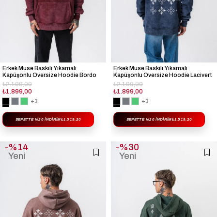
Erkek Muse Baskılı Yıkamalı
Erkek Muse Baskılı Yıkamalı
Kapüşonlu Oversize Hoodie Bordo
Kapüşonlu Oversize Hoodie Lacivert
₺2.199,00
₺2.199,00
₺1.899,00
₺1.899,00
+3
+3
SEPETTE %20 İNDIRIM
₺1.519,20
SEPETTE %20 İNDIRIM
₺1.519,20
%14
%30
Yeni
Yeni
Ürün
Ürün