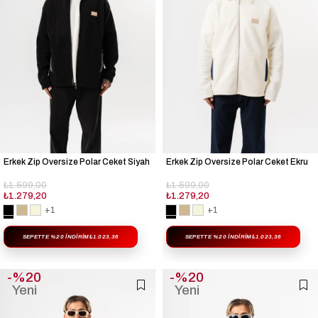
Erkek Zip Oversize Polar Ceket Siyah
Erkek Zip Oversize Polar Ceket Ekru
₺1.599,00
₺1.599,00
₺1.279,20
₺1.279,20
+1
+1
SEPETTE %20 İNDIRIM
₺1.023,36
SEPETTE %20 İNDIRIM
₺1.023,36
%20
%20
Yeni
Yeni
Ürün
Ürün