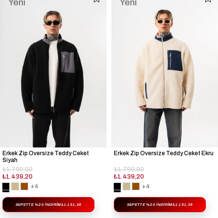
Yeni
Yeni
Ürün
Ürün
Erkek Zip Oversize Teddy Ceket
Erkek Zip Oversize Teddy Ceket Ekru
Siyah
₺1.799,00
₺1.799,00
₺1.439,20
₺1.439,20
+4
+4
SEPETTE %20 İNDIRIM
₺1.151,36
SEPETTE %20 İNDIRIM
₺1.151,36