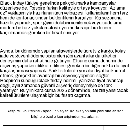
Black friday türkiye genelinde pek çok marka kampanyalar
düzenlese de, Respire farkını kaliteyle ortaya koyuyor. “Az ama
öz” yaklaşımıyla hazırlanan ürün yelpazesi, kullanıcıların hem tarz
hem de konfor açısından beklentilerini karşılıyor. Kış sezonuna
hazırlık yapmak, spor giyim dolabını yenilemek veya sade ama
modern bir tarz yakalamak isteyen herkes için bu dönem
kaçırılmaması gereken bir fırsat sunuyor.
Ayrıca, bu dönemde yapılan alışverişlerde ücretsiz kargo, kolay
iade ve güvenli ödeme sistemleri gibi avantajlar da tüketici
deneyimini daha rahat hale getiriyor. Efsane cuma döneminde
alışveriş yaparken dikkat edilmesi gereken bir diğer nokta da fiyat
karşılaştırması yapmak. Farklı sitelerde yer alan fiyatları kontrol
etmek, gerçekten avantajlı bir alışveriş yapmanı sağlar.
Respire’ın sunduğu black friday indirimi, yalnızca fiyat avantajı
değil, aynı zamanda güvenli alışveriş deneyimiyle de fark
yaratıyor. Bu yılın kara cuma 2025 döneminde, tarzını yansıtacak
kaliteli ürünlere ulaşmak için bu fırsatı kaçırma.
Respire E-bültenine kaydolun ve yeni koleksiyonların yanı sıra en son
bilgilere özel erken erişimden yararlanın.