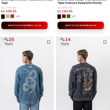
Yeşil
Yaka Oversize Sweatshirt Bordo
₺1.799,00
₺1.590,00
₺1.439,20
₺1.192,50
+4
+1
SEPETTE %20 İNDIRIM
₺1.151,36
SEPETTE %20 İNDIRIM
₺954,00
%25
%14
Yeni
Yeni
Ürün
Ürün