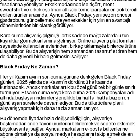
fırsatlarına yöneliyor. Erkek modasında ise tişört, mont,
sweatshirt ve
erkek eşofman altı
gibi temel parçalar en çok tercih
edilen ürünler arasında. Ayrıca Black Friday, yeni sezon öncesi
gardırobunu güncellemek isteyen erkekler için yılın en avantajlı
dönemlerinden biri olarak görülüyor.
Kara cuma alışveriş çılgınlığı, artık sadece mağazalarda uzun
kuyruklar görmek anlamına gelmiyor. Online alışveriş platformları
sayesinde kullanıcılar evlerinden, birkaç tıklamayla binlerce ürüne
ulaşabiliyor. Bu da alışverişin hem zamandan tasarruf ettiren hem
de daha güvenli bir hale gelmesini sağlıyor.
Black Friday Ne Zaman?
Her yıl Kasım ayının son cuma gününe denk gelen Black Friday
günleri, 2025 yılında da Kasım’ın dördüncü haftasında
kutlanacak. Ancak markalar artık bu özel günü tek bir günle sınırlı
tutmuyor. Efsane cuma veya kara cuma 2025 kampanyaları adı
altında başlayan indirimler genellikle bir hafta, hatta bazen on
günü aşan sürelerde devam ediyor. Bu da tüketicilere planlı
alışveriş yapmak için daha fazla zaman tanıyor.
Bu dönemde fiyatlar hızla değişebildiği için, alışverişe
başlamadan önce favori ürünlerini belirlemek ve sepete eklemek
büyük avantaj sağlar. Ayrıca, markaların e-posta bültenlerine
abone olmak ya da sosyal medya hesaplarını takip etmek de en