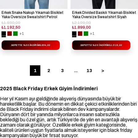
Erkek Snake Nakışlı Yıkamalı Bisiklet
Erkek Divided Baskılı Yıkamalı Bisiklet
Yaka Oversize Sweatshirt Petrol
Yaka Oversize Sweatshirt Siyah
₺1.590,00
₺2.199,00
₺1.192,50
₺1.899,00
+1
+1
SEPETTE %20 İNDIRIM
₺954,00
SEPETTE %20 İNDIRIM
₺1.519,20
1
2
3
...
13
>
2025 Black Friday Erkek Giyim İndirimleri
Her yıl Kasım ayı geldiğinde alışveriş dünyasında büyük bir
hareketlilik başlar. Bu dönemin en dikkat çekici etkinliklerinden biri
de Black Friday indirimi olarak bilinen dev kampanyalardır.
Dünyanın dört bir yanında milyonlarca insanın sabırsızlıkla
beklediği bu özel gün, artık Türkiye’de de yılın en avantajlı alışveriş
zamanı olarak görülüyor. Özellikle erkek giyim kategorisinde,
kaliteli ürünleri uygun fiyatlarla almak isteyenler için black friday
kampanyaları büyük bir fırsat sunuyor.