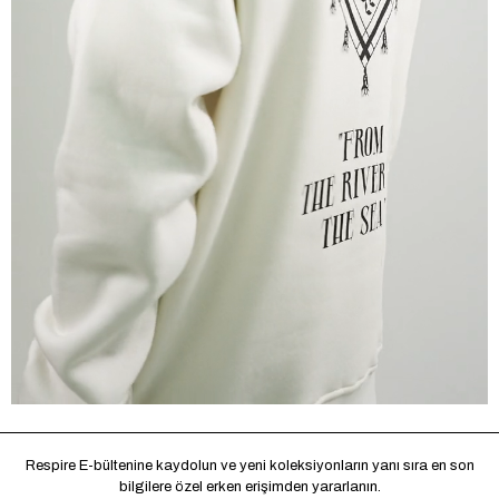
Respire E-bültenine kaydolun ve yeni koleksiyonların yanı sıra en son
bilgilere özel erken erişimden yararlanın.