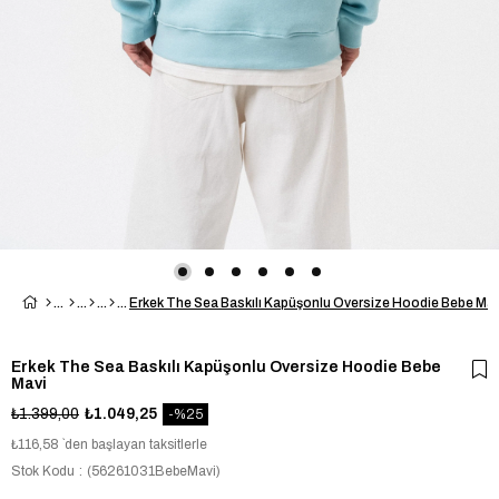
Erkek The Sea Baskılı Kapüşonlu Oversize Hoodie Bebe Mav
Erkek The Sea Baskılı Kapüşonlu Oversize Hoodie Bebe
Mavi
₺1.399,00
₺1.049,25
25
₺116,58
`den başlayan taksitlerle
Stok Kodu
(56261031BebeMavi)