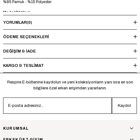
%85 Pamuk - %15 Polyester
Model Bilgileri:
YORUMLAR
(0)
Boy 188 cm - Kilo 85kg - Manken üzerinde L beden mevcuttur.
Yıkama Talimatı:
ÖDEME SEÇENEKLERI
Maksimum 30°C’de tersten yıkayınız, ağartıcı ve kurutucu kullanmayınız.
Ütüleme sırasında baskı ve nakışlı bölgelere doğrudan ısı uygulamaktan
DEĞİŞİM & İADE
kaçınınız.
KARGO & TESLİMAT
*Made in Türkiye
Respire E-bültenine kaydolun ve yeni koleksiyonların yanı sıra en son
bilgilere özel erken erişimden yararlanın.
Kaydol
KURUMSAL
ERKEK ÜST GİYİM