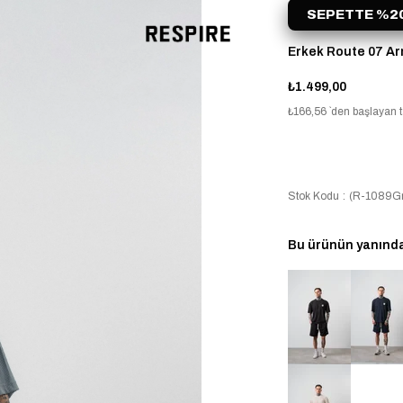
SEPETTE %20
Erkek Route 07 Arm
₺1.499,00
₺166,56
`den başlayan t
Stok Kodu
(R-1089Gr
Bu ürünün yanında 