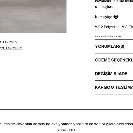
kazandırır. Birlikte uy
stil oluşturur.
Kumaş İçeriği:
%92 Polyester - %8 El
Model Bilgileri:
n Takımı
YORUMLAR
(0)
Boy 185 cm - Kilo 73 
ort Takım Gri
Yıkama Talimatı:
ÖDEME SEÇENEKL
Maksimum 30°C’de terst
sırasında baskı ve nakı
DEĞİŞİM & İADE
*Made in Türkiye
KARGO & TESLİM
ültenine kaydolun ve yeni koleksiyonların yanı sıra en son bilgilere özel erk
yararlanın.