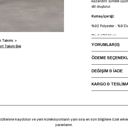
kazandırır. Birlikte uy
stil oluşturur.
Kumaş İçeriği:
%92 Polyester - %8 El
Model Bilgileri:
n Takımı
YORUMLAR
(0)
Boy 185 cm - Kilo 73 
ort Takım Bej
Yıkama Talimatı:
ÖDEME SEÇENEKL
Maksimum 30°C’de terst
sırasında baskı ve nakı
DEĞİŞİM & İADE
*Made in Türkiye
KARGO & TESLİM
ültenine kaydolun ve yeni koleksiyonların yanı sıra en son bilgilere özel erk
yararlanın.