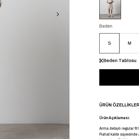
Beden
S
M
Beden Tablosu
ÜRÜN ÖZELLIKLER
Ürün Açıklaması:
Arma detaylı regular fit
Rahat kalıbı sayesinde 