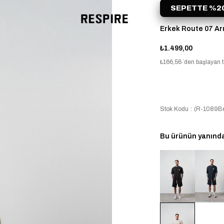
SEPETTE %20
Erkek Route 07 Arm
₺1.499,00
₺166,56
`den başlayan t
Stok Kodu
(R-1089Be
Bu ürünün yanında 