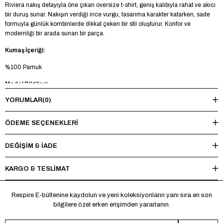
Riviera nakış detayıyla öne çıkan oversize t-shirt, geniş kalıbıyla rahat ve akıcı
bir duruş sunar. Nakışın verdiği ince vurgu, tasarıma karakter katarken, sade
formuyla günlük kombinlerde dikkat çeken bir stil oluşturur. Konfor ve
modernliği bir arada sunan bir parça.
Kumaş İçeriği:
%100 Pamuk
Model Bilgileri:
YORUMLAR
(0)
Boy 185 cm - Kilo 83 kg - Manken üzerinde L beden mevcuttur.
Yıkama Talimatı:
ÖDEME SEÇENEKLERI
Maksimum 30°C’de tersten yıkayınız, ağartıcı ve kurutucu kullanmayınız.
Ütüleme sırasında baskı ve nakışlı bölgelere doğrudan ısı uygulamaktan
DEĞİŞİM & İADE
kaçınınız.
KARGO & TESLİMAT
*Made in Türkiye
Respire E-bültenine kaydolun ve yeni koleksiyonların yanı sıra en son
bilgilere özel erken erişimden yararlanın.