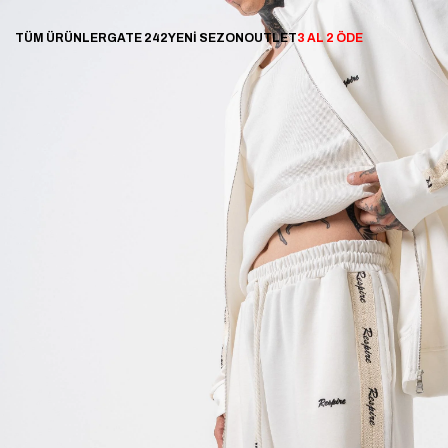
TÜM ÜRÜNLER
GATE 242
YENİ SEZON
OUTLET
3 AL 2 ÖDE