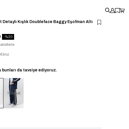
t Detaylı Kışlık Doubleface Baggy Eşofman Altı
0
20
aksitlerle
Ekru)
bunları da tavsiye ediyoruz.
i
Tükendi