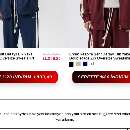
rit Detaylı Dik Yaka
₺1.399,00
Erkek Respire Şerit Detaylı Dik Yaka
Oversize Sweatshirt
Doubleface Zip Oversize Sweatshir
₺1.049,25
Bordo
+1
 %20 İNDIRIM
₺839,40
SEPETTE %20 İNDIRIM
ültenine kaydolun ve yeni koleksiyonların yanı sıra en son bilgilere özel erk
yararlanın.