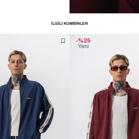
İLGILI KOMBINLER
%25
Yeni
Ürün