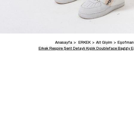
Anasayfa
ERKEK
Alt Giyim
Eşofman 
Erkek Respire Şerit Detaylı Kışlık Doubleface Baggy E