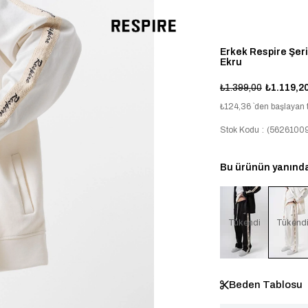
Erkek Respire Şeri
Ekru
₺1.399,00
₺1.119,2
₺124,36
`den başlayan t
Stok Kodu
(56261009
Bu ürünün yanında 
Tükendi
Tükend
Beden Tablosu