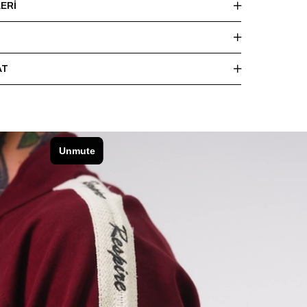
ERI
AT