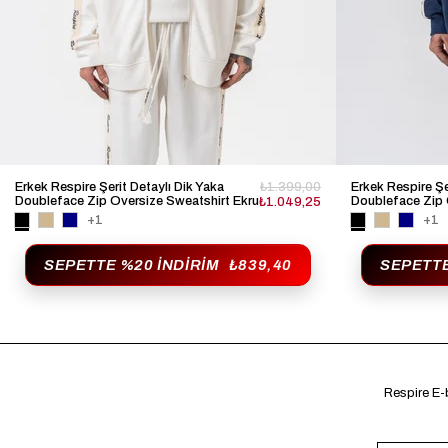
Erkek Respire Şerit Detaylı Dik Yaka
₺1.399,00
Erkek Respire Şe
Doubleface Zip Oversize Sweatshirt Ekru
Doubleface Zip 
₺1.049,25
Lacivert
+1
+1
SEPETTE %20 İNDIRIM
₺839,40
SEPETTE
Respire E-b