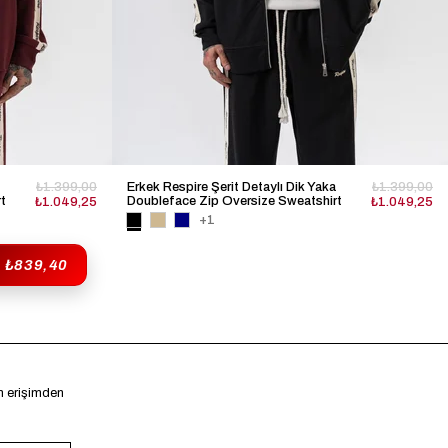
₺1.399,00
Erkek Respire Şerit Detaylı Dik Yaka
₺1.399,00
t
Doubleface Zip Oversize Sweatshirt
₺1.049,25
₺1.049,25
Siyah
+1
₺839,40
en erişimden