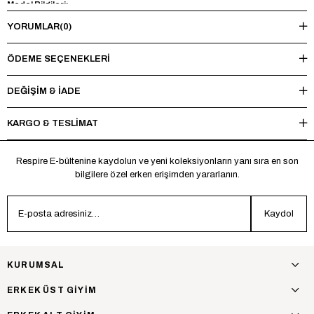
Model Bilgileri:
YORUMLAR
(0)
Boy 185 cm - Kilo 73 kg - Manken üzerinde M beden mevcuttur.
Yıkama Talimatı:
ÖDEME SEÇENEKLERI
Maksimum 30°C’de tersten yıkayınız, ağartıcı ve kurutucu kullanmayınız.
Ütüleme sırasında baskı ve nakışlı bölgelere doğrudan ısı uygulamaktan
DEĞİŞİM & İADE
kaçınınız.
KARGO & TESLİMAT
*Made in Türkiye
Respire E-bültenine kaydolun ve yeni koleksiyonların yanı sıra en son
bilgilere özel erken erişimden yararlanın.
Kaydol
KURUMSAL
ERKEK ÜST GİYİM