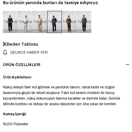
Bu ürünün yanında bunları da tavsiye ediyoruz.
Tükendi
Tükendi
Tükendi
Tükendi
Tükendi
Tükendi
Beden Tablosu
GELINCE HABER VER
ÜRÜN ÖZELLIKLERI
Ürün Açıklaması:
Nakış detaylı fakir kol gömlek ve pantolon takımı, rahat kalıbı ve özgün
tasarımıyla güçlü bir silüet oluşturur. Fakir kol kesimi modern bir duruş
kazandırırken, nakış dokunuşları takıma karakter ve derinlik katar. Günlük
stilinde konforu ve iddiayı bir arada isteyenler için öne çıkan bir kombin.
Kumaş İçeriği:
%100 Polyester