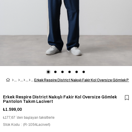
Erkek Respire District Nakışlı Fakir Kol Oversize Gömlek
Pantolon Takım Lacivert
₺1.599,00
₺177,67
`den başlayan taksitlerle
Stok Kodu
(R-1054Lacivert)