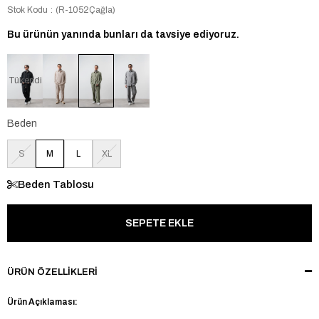
Stok Kodu
(R-1052Çağla)
Bu ürünün yanında bunları da tavsiye ediyoruz.
Tükendi
Beden
S
M
L
XL
Beden Tablosu
ÜRÜN ÖZELLIKLERI
Ürün Açıklaması: