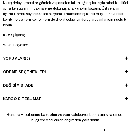
Nakış detaylı oversize gömlek ve pantolon takımı, geniş kalıbıyla rahat bir silüet
sunarken tasarımındaki işleme dokunuşlarla karakter kazanır. Üst ve altın
uyumlu formu sayesinde tek parçada tamamlanmış bir stil oluşturur. Günlük
kombinlerde hem konfor hem de dikkat çekici bir duruş arayanlar için güçlü bir
tercih.
Kumaş İçeriği:
%100 Polyester
Model Bilgileri:
YORUMLAR
(0)
Boy 185 cm - Kilo 73 kg - Manken üzerinde M beden mevcuttur.
ÖDEME SEÇENEKLERI
Yıkama Talimatı:
Maksimum 30°C’de tersten yıkayınız, ağartıcı ve kurutucu kullanmayınız.
DEĞİŞİM & İADE
Ütüleme sırasında baskı ve nakışlı bölgelere doğrudan ısı uygulamaktan
kaçınınız.
KARGO & TESLİMAT
*Made in Türkiye
Respire E-bültenine kaydolun ve yeni koleksiyonların yanı sıra en son
bilgilere özel erken erişimden yararlanın.