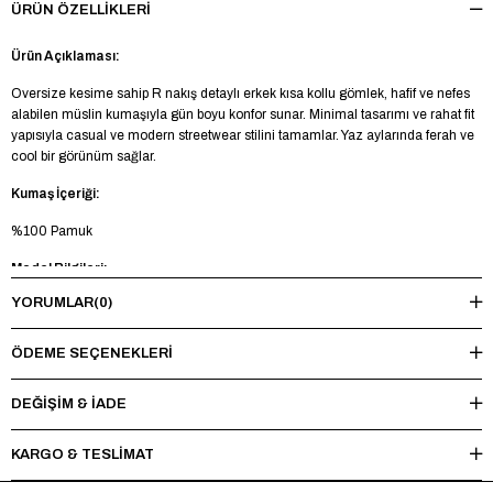
ÜRÜN ÖZELLIKLERI
Ürün Açıklaması:
Oversize kesime sahip R nakış detaylı erkek kısa kollu gömlek, hafif ve nefes
alabilen müslin kumaşıyla gün boyu konfor sunar. Minimal tasarımı ve rahat fit
yapısıyla casual ve modern streetwear stilini tamamlar. Yaz aylarında ferah ve
cool bir görünüm sağlar.
Kumaş İçeriği:
%100 Pamuk
Model Bilgileri:
YORUMLAR
(0)
Boy 185 cm - Kilo 73 kg - Manken üzerinde M beden mevcuttur.
Yıkama Talimatı:
ÖDEME SEÇENEKLERI
Maksimum 30°C’de tersten yıkayınız, ağartıcı ve kurutucu kullanmayınız.
Ütüleme sırasında baskı ve nakışlı bölgelere doğrudan ısı uygulamaktan
DEĞİŞİM & İADE
kaçınınız.
KARGO & TESLİMAT
*Made in Türkiye