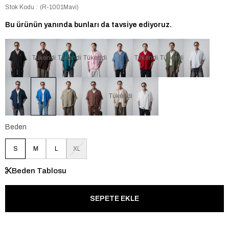
Stok Kodu
(R-1001Mavi)
Bu ürünün yanında bunları da tavsiye ediyoruz.
Tükendi
Tükendi
Tükendi
Tükendi
Tükendi
Tükendi
Beden
S
M
L
XL
Beden Tablosu