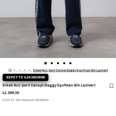
Erkek No1 Şerit Detaylı Baggy Eşofman Altı Lacivert
SEPETTE %20 İNDİRİM
Erkek No1 Şerit Detaylı Baggy Eşofman Altı Lacivert
₺1.299,00
₺144,33
`den başlayan taksitlerle