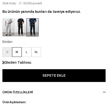
Stok Kodu
(T-3028Lacivert)
Bu ürünün yanında bunları da tavsiye ediyoruz.
Beden
S
M
L
XL
Beden Tablosu
ÜRÜN ÖZELLIKLERI
Ürün Açıklaması: