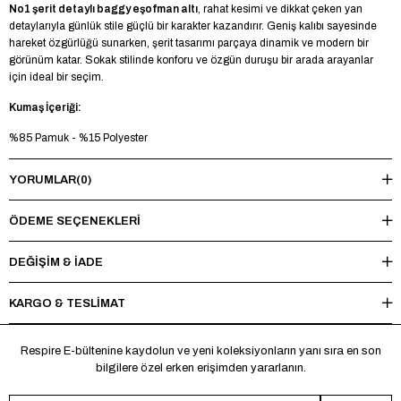
No1 şerit detaylı baggy eşofman altı
, rahat kesimi ve dikkat çeken yan
detaylarıyla günlük stile güçlü bir karakter kazandırır. Geniş kalıbı sayesinde
hareket özgürlüğü sunarken, şerit tasarımı parçaya dinamik ve modern bir
görünüm katar. Sokak stilinde konforu ve özgün duruşu bir arada arayanlar
için ideal bir seçim.
Kumaş İçeriği:
%85 Pamuk - %15 Polyester
Model Bilgileri:
YORUMLAR
(0)
Boy 185 cm - Kilo 83 kg - Manken üzerinde L beden mevcuttur.
ÖDEME SEÇENEKLERI
Yıkama Talimatı:
Maksimum 30°C’de tersten yıkayınız, ağartıcı ve kurutucu kullanmayınız.
DEĞİŞİM & İADE
Ütüleme sırasında baskı ve nakışlı bölgelere doğrudan ısı uygulamaktan
kaçınınız.
KARGO & TESLİMAT
*Made in Türkiye
Respire E-bültenine kaydolun ve yeni koleksiyonların yanı sıra en son
bilgilere özel erken erişimden yararlanın.