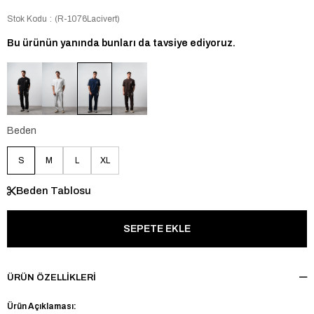
Stok Kodu
(R-1076Lacivert)
Bu ürünün yanında bunları da tavsiye ediyoruz.
Beden
S
M
L
XL
Beden Tablosu
ÜRÜN ÖZELLIKLERI
Ürün Açıklaması: