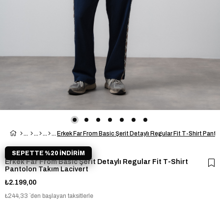
SEPETTE %20 İNDİRİM
Erkek Far From Basic Şerit Detaylı Regular Fit T-Shirt
Pantolon Takım Lacivert
₺2.199,00
₺244,33
`den başlayan taksitlerle