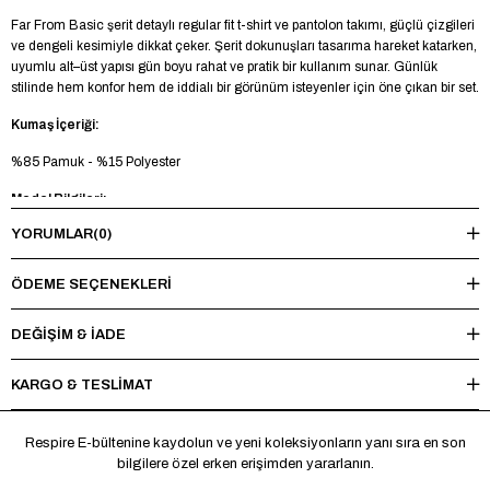
Far From Basic şerit detaylı regular fit t-shirt ve pantolon takımı, güçlü çizgileri
ve dengeli kesimiyle dikkat çeker. Şerit dokunuşları tasarıma hareket katarken,
uyumlu alt–üst yapısı gün boyu rahat ve pratik bir kullanım sunar. Günlük
stilinde hem konfor hem de iddialı bir görünüm isteyenler için öne çıkan bir set.
Kumaş İçeriği:
%85 Pamuk - %15 Polyester
Model Bilgileri:
YORUMLAR
(0)
Boy 185 cm - Kilo 83 kg - Manken üzerinde L beden mevcuttur.
Yıkama Talimatı:
ÖDEME SEÇENEKLERI
Maksimum 30°C’de tersten yıkayınız, ağartıcı ve kurutucu kullanmayınız.
Ütüleme sırasında baskı ve nakışlı bölgelere doğrudan ısı uygulamaktan
DEĞİŞİM & İADE
kaçınınız.
KARGO & TESLİMAT
*Made in Türkiye
Respire E-bültenine kaydolun ve yeni koleksiyonların yanı sıra en son
bilgilere özel erken erişimden yararlanın.