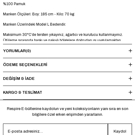
%100 Pamuk
Manken Ölçüleri: Boy: 185 cm - Kilo: 70 kg
Manken Üzerindeki Model L Bedendir.
Maksimum 30°C’de tersten yıkayınız, ağartıcı ve kurutucu kullanmayınız.
Ütüleme sırasında baskı ve nakışlı bölgelere doğrudan ısı uygulamaktan
kaçınınız.
YORUMLAR
(0)
ÖDEME SEÇENEKLERI
DEĞİŞİM & İADE
KARGO & TESLİMAT
Respire E-bültenine kaydolun ve yeni koleksiyonların yanı sıra en son
bilgilere özel erken erişimden yararlanın.
Kaydol