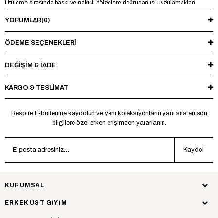
Ütüleme sırasında baskı ve nakışlı bölgelere doğrudan ısı uygulamaktan
kaçınınız.
YORUMLAR
(0)
ÖDEME SEÇENEKLERI
DEĞİŞİM & İADE
KARGO & TESLİMAT
Respire E-bültenine kaydolun ve yeni koleksiyonların yanı sıra en son
bilgilere özel erken erişimden yararlanın.
Kaydol
KURUMSAL
ERKEK ÜST GİYİM