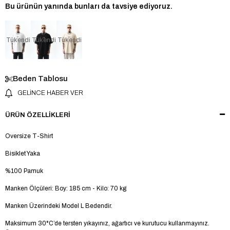
Bu ürünün yanında bunları da tavsiye ediyoruz.
Tükendi
Tükendi
Tükendi
Beden Tablosu
GELINCE HABER VER
ÜRÜN ÖZELLIKLERI
Oversize T-Shirt
Bisiklet Yaka
%100 Pamuk
Manken Ölçüleri: Boy: 185 cm - Kilo: 70 kg
Manken Üzerindeki Model L Bedendir.
Maksimum 30°C’de tersten yıkayınız, ağartıcı ve kurutucu kullanmayınız.