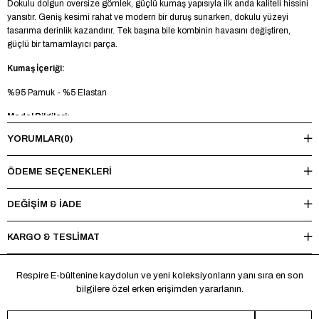
Dokulu dolgun oversize gömlek, güçlü kumaş yapısıyla ilk anda kaliteli hissini
yansıtır. Geniş kesimi rahat ve modern bir duruş sunarken, dokulu yüzeyi
tasarıma derinlik kazandırır. Tek başına bile kombinin havasını değiştiren,
güçlü bir tamamlayıcı parça.
Kumaş İçeriği:
%95 Pamuk - %5 Elastan
Model Bilgileri:
YORUMLAR
(0)
Boy 188 cm - Kilo 85 kg - Manken üzerinde L beden mevcuttur.
Yıkama Talimatı:
ÖDEME SEÇENEKLERI
Maksimum 30°C’de tersten yıkayınız, ağartıcı ve kurutucu kullanmayınız.
Ütüleme sırasında baskı ve nakışlı bölgelere doğrudan ısı uygulamaktan
DEĞİŞİM & İADE
kaçınınız.
KARGO & TESLİMAT
*Made in Türkiye
Respire E-bültenine kaydolun ve yeni koleksiyonların yanı sıra en son
bilgilere özel erken erişimden yararlanın.