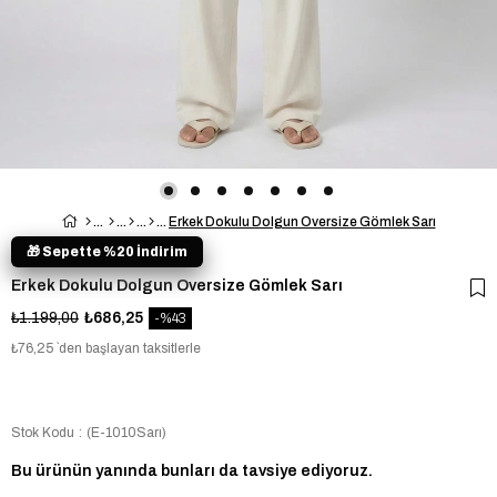
Erkek Dokulu Dolgun Oversize Gömlek Sarı
🎁 Sepette %20 İndirim
Erkek Dokulu Dolgun Oversize Gömlek Sarı
₺1.199,00
₺686,25
43
₺76,25
`den başlayan taksitlerle
Stok Kodu
(E-1010Sarı)
Bu ürünün yanında bunları da tavsiye ediyoruz.