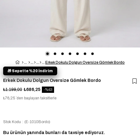
Erkek Dokulu Dolgun Oversize Gömlek Bordo
🎁 Sepette %20 İndirim
Erkek Dokulu Dolgun Oversize Gömlek Bordo
₺1.199,00
₺686,25
43
₺76,25
`den başlayan taksitlerle
Stok Kodu
(E-1010Bordo)
Bu ürünün yanında bunları da tavsiye ediyoruz.