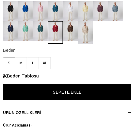
Beden
S
M
L
XL
Beden Tablosu
ÜRÜN ÖZELLIKLERI
Ürün Açıklaması: