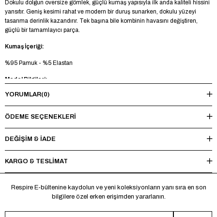
Dokulu dolgun oversize gömlek, güçlü kumaş yapısıyla ilk anda kaliteli hissini
yansıtır. Geniş kesimi rahat ve modern bir duruş sunarken, dokulu yüzeyi
tasarıma derinlik kazandırır. Tek başına bile kombinin havasını değiştiren,
güçlü bir tamamlayıcı parça.
Kumaş İçeriği:
%95 Pamuk - %5 Elastan
Model Bilgileri:
YORUMLAR
(0)
Boy 188 cm - Kilo 85 kg - Manken üzerinde L beden mevcuttur.
Yıkama Talimatı:
ÖDEME SEÇENEKLERI
Maksimum 30°C’de tersten yıkayınız, ağartıcı ve kurutucu kullanmayınız.
Ütüleme sırasında baskı ve nakışlı bölgelere doğrudan ısı uygulamaktan
DEĞİŞİM & İADE
kaçınınız.
KARGO & TESLİMAT
*Made in Türkiye
Respire E-bültenine kaydolun ve yeni koleksiyonların yanı sıra en son
bilgilere özel erken erişimden yararlanın.