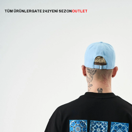
TÜM ÜRÜNLER
GATE 242
YENİ SEZON
OUTLET