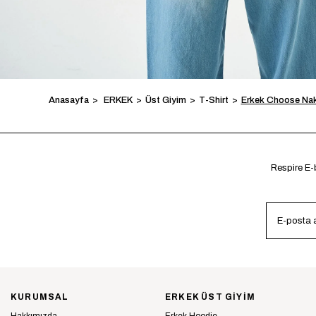
Anasayfa
ERKEK
Üst Giyim
T-Shirt
Erkek Choose Nakı
Respire E-b
KURUMSAL
ERKEK ÜST GİYİM