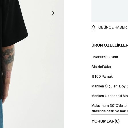
GELINCE HABER
ÜRÜN ÖZELLIKLER
Oversize T-Shirt
Bisiklet Yaka
%100 Pamuk
Manken Ölçüleri: Boy: 
Manken Üzerindeki Mod
Maksimum 30°C’de terst
sırasında baskı ve nakı
YORUMLAR
(0)