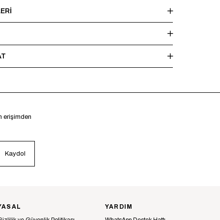
ERI
AT
en erişimden
Kaydol
YASAL
YARDIM