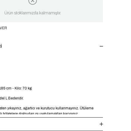
Ürün stoklarımızda kalmamıştır.
 VER
I
185 cm - Kilo: 70 kg
el L Bedendir.
en yıkayınız, ağartıcı ve kurutucu kullanmayınız. Ütüleme
şlı bölgelere doğrudan ısı uygulamaktan kaçınınız.