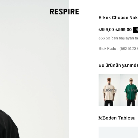
Erkek Choose Nakı
₺999,00
₺599,00
₺66,56
`den başlayan ta
Stok Kodu
(5625123S
Bu ürünün yanında 
Tükendi
Tükend
Beden Tablosu