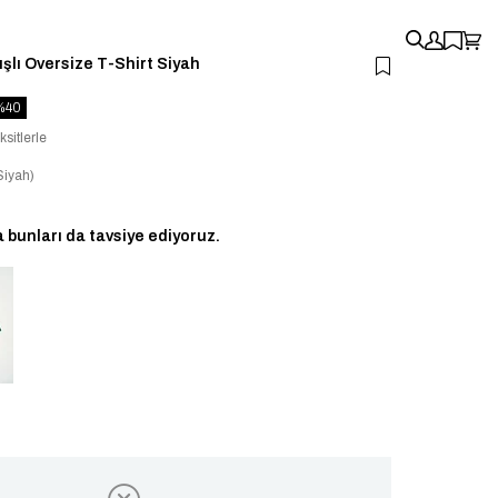
şlı Oversize T-Shirt Siyah
40
ksitlerle
iyah)
bunları da tavsiye ediyoruz.
i