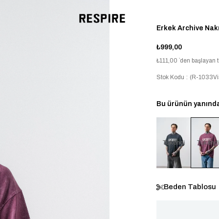
Erkek Archive Nakı
₺999,00
₺111,00
`den başlayan t
Stok Kodu
(R-1033Vi
Bu ürünün yanında 
Tükendi
Tükend
Beden Tablosu