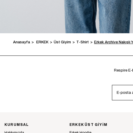
Anasayfa
ERKEK
Üst Giyim
T-Shirt
Erkek Archive Nakışlı 
Respire E-b
KURUMSAL
ERKEK ÜST GİYİM
Hakkımızda
Erkek Hoodie