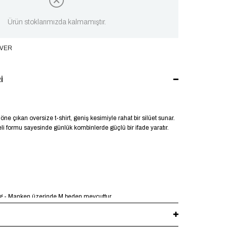
Ürün stoklarımızda kalmamıştır.
 VER
I
öne çıkan oversize t-shirt, geniş kesimiyle rahat bir silüet sunar.
li formu sayesinde günlük kombinlerde güçlü bir ifade yaratır.
kg - Manken üzerinde M beden mevcuttur.