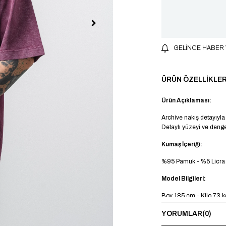
GELINCE HABER
ÜRÜN ÖZELLIKLER
Ürün Açıklaması:
Archive nakış detayıyla 
Detaylı yüzeyi ve denge
Kumaş İçeriği:
%95 Pamuk - %5 Licra
Model Bilgileri:
Boy 185 cm - Kilo 73 
Yıkama Talimatı:
YORUMLAR
(0)