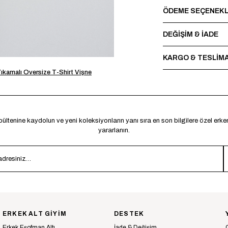
Maksimum 30°C’de terst
ÖDEME SEÇENEKL
sırasında baskı ve nakı
*Made in Türkiye
DEĞİŞİM & İADE
KARGO & TESLİM
Yıkamalı Oversize T-Shirt Vişne
ültenine kaydolun ve yeni koleksiyonların yanı sıra en son bilgilere özel erk
yararlanın.
ERKEK ALT GİYİM
DESTEK
Erkek Eşofman Altı
İade & Değişim