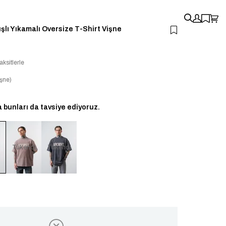
şlı Yıkamalı Oversize T-Shirt Vişne
aksitlerle
şne)
bunları da tavsiye ediyoruz.
i
Tükendi
Tükendi