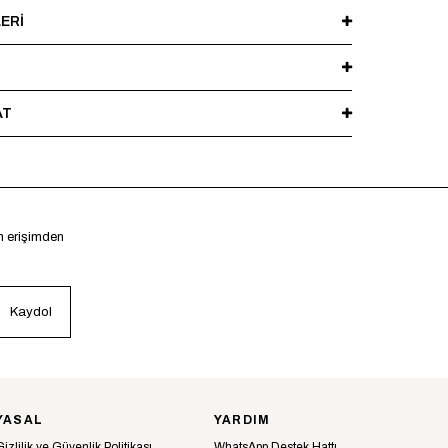
en yıkayınız, ağartıcı ve kurutucu kullanmayınız. Ütüleme
ERI
şlı bölgelere doğrudan ısı uygulamaktan kaçınınız.
AT
en erişimden
Kaydol
YASAL
YARDIM
Gizlilik ve Güvenlik Politikası
WhatsApp Destek Hattı