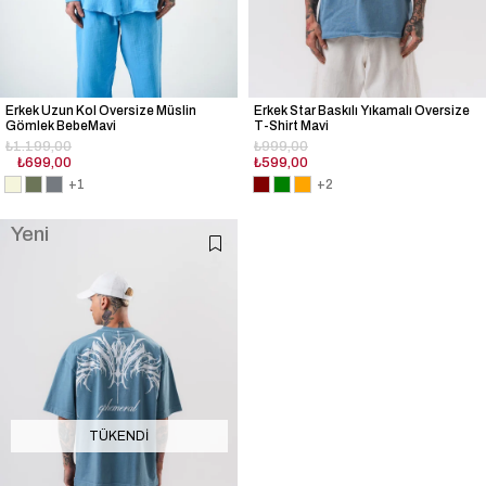
Erkek Uzun Kol Oversize Müslin
Erkek Star Baskılı Yıkamalı Oversize
Gömlek BebeMavi
T-Shirt Mavi
₺1.199,00
₺999,00
₺699,00
₺599,00
+1
+2
Yeni
Ürün
TÜKENDI