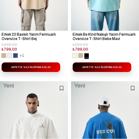
Erkek 22 Baskılı Yarım Fermuarlı
Erkek Be Kind Nakışlı Yarım Fermuarlı
Oversize T-Shirt Bej
Oversize T-Shirt Bebe Mavi
₺999,00
₺999,00
₺799,00
₺799,00
+1
SEPETTE %20 İNDIRIM
₺639,20
SEPETTE %20 İNDIRIM
₺639,20
Yeni
Yeni
Ürün
Ürün