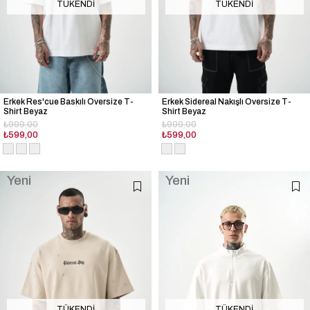
TÜKENDI
TÜKENDI
Erkek Res'cue Baskılı Oversize T-
Erkek Sidereal Nakışlı Oversize T-
Shirt Beyaz
Shirt Beyaz
₺999,00
₺999,00
₺599,00
₺599,00
Yeni
Yeni
Ürün
Ürün
TÜKENDI
TÜKENDI