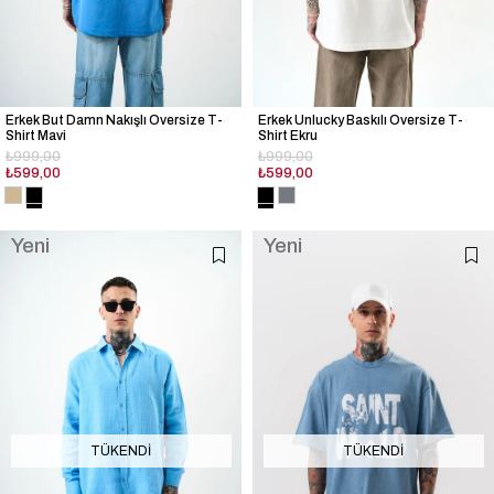
Erkek But Damn Nakışlı Oversize T-
Erkek Unlucky Baskılı Oversize T-
Shirt Mavi
Shirt Ekru
₺999,00
₺999,00
₺599,00
₺599,00
Yeni
Yeni
Ürün
Ürün
TÜKENDI
TÜKENDI