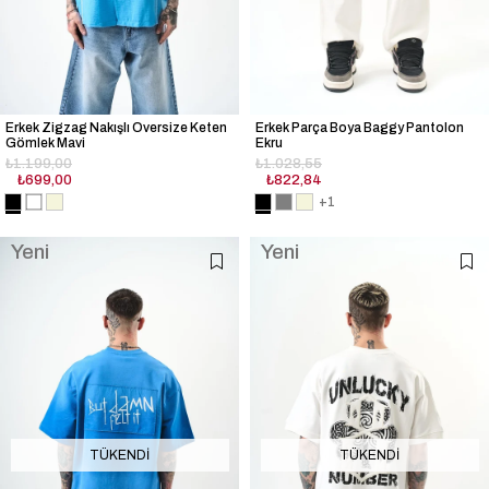
Erkek Zigzag Nakışlı Oversize Keten
Erkek Parça Boya Baggy Pantolon
Gömlek Mavi
Ekru
₺1.199,00
₺1.028,55
₺699,00
₺822,84
+1
Yeni
Yeni
Ürün
Ürün
TÜKENDI
TÜKENDI