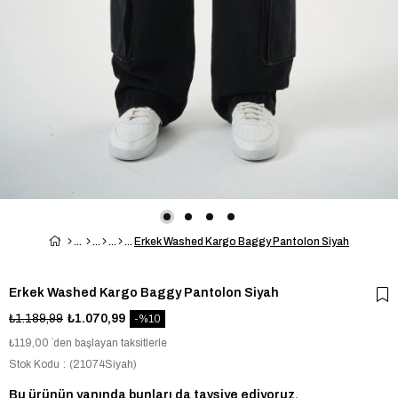
Erkek Washed Kargo Baggy Pantolon Siyah
Erkek Washed Kargo Baggy Pantolon Siyah
₺1.189,99
₺1.070,99
10
₺119,00
`den başlayan taksitlerle
Stok Kodu
(21074Siyah)
Bu ürünün yanında bunları da tavsiye ediyoruz.