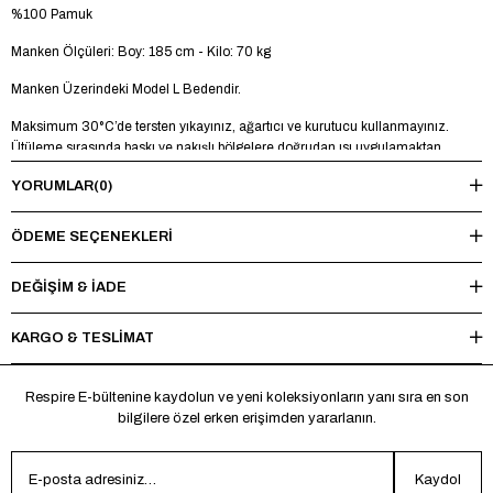
%100 Pamuk
Manken Ölçüleri: Boy: 185 cm - Kilo: 70 kg
Manken Üzerindeki Model L Bedendir.
Maksimum 30°C’de tersten yıkayınız, ağartıcı ve kurutucu kullanmayınız.
Ütüleme sırasında baskı ve nakışlı bölgelere doğrudan ısı uygulamaktan
kaçınınız.
YORUMLAR
(0)
ÖDEME SEÇENEKLERI
DEĞİŞİM & İADE
KARGO & TESLİMAT
Respire E-bültenine kaydolun ve yeni koleksiyonların yanı sıra en son
bilgilere özel erken erişimden yararlanın.
Kaydol