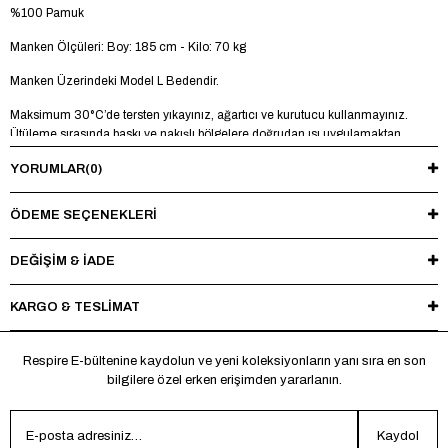
%100 Pamuk
Manken Ölçüleri: Boy: 185 cm - Kilo: 70 kg
Manken Üzerindeki Model L Bedendir.
Maksimum 30°C’de tersten yıkayınız, ağartıcı ve kurutucu kullanmayınız.
Ütüleme sırasında baskı ve nakışlı bölgelere doğrudan ısı uygulamaktan
kaçınınız.
YORUMLAR
(0)
ÖDEME SEÇENEKLERI
DEĞİŞİM & İADE
KARGO & TESLİMAT
Respire E-bültenine kaydolun ve yeni koleksiyonların yanı sıra en son
bilgilere özel erken erişimden yararlanın.
Kaydol