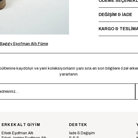
ÖDEME SEÇENEKL
DEĞİŞİM & İADE
KARGO & TESLİM
 Baggy Eşofman Altı Füme
ültenine kaydolun ve yeni koleksiyonların yanı sıra en son bilgilere özel erk
yararlanın.
ERKEK ALT GİYİM
DESTEK
Erkek Eşofman Altı
İade & Değişim