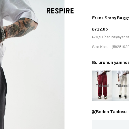
Erkek Sprey Bagg
₺712,85
₺79,21
`den başlayan ta
Stok Kodu
(5625193
Bu ürünün yanında 
Tükendi
Tükend
Beden Tablosu