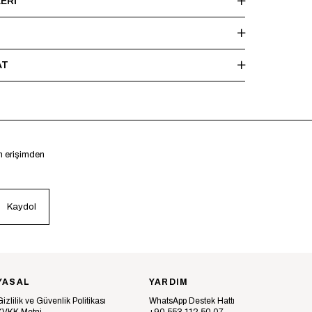
ERI
AT
en erişimden
Kaydol
YASAL
YARDIM
Gizlilik ve Güvenlik Politikası
WhatsApp Destek Hattı