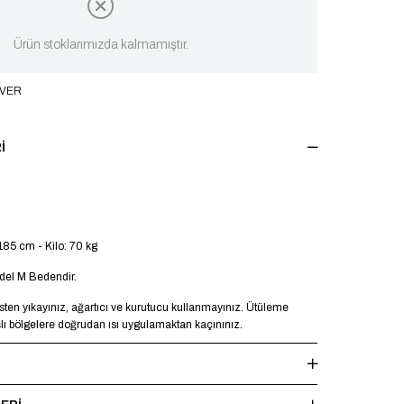
Ürün stoklarımızda kalmamıştır.
 VER
I
185 cm - Kilo: 70 kg
el M Bedendir.
en yıkayınız, ağartıcı ve kurutucu kullanmayınız. Ütüleme
şlı bölgelere doğrudan ısı uygulamaktan kaçınınız.