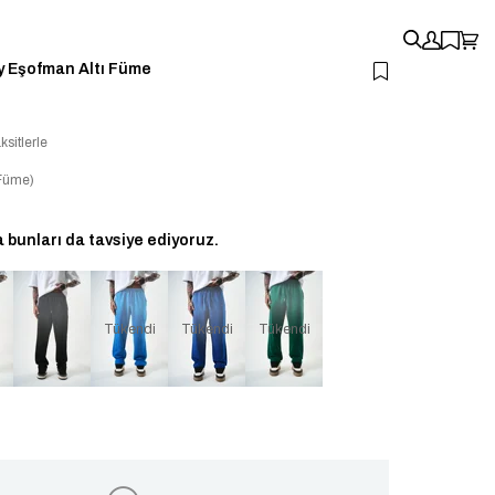
y Eşofman Altı Füme
ksitlerle
Füme)
bunları da tavsiye ediyoruz.
i
Tükendi
Tükendi
Tükendi