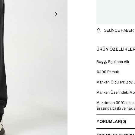
GELINCE HABER
ÜRÜN ÖZELLIKLER
Baggy Eşofman Altı
%100 Pamuk
Manken Ölçüleri: Boy: 
Manken Üzerindeki Mod
Maksimum 30°C’de terst
sırasında baskı ve nakı
YORUMLAR
(0)