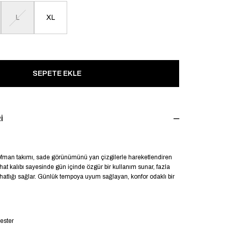
L
XL
I
şofman takımı, sade görünümünü yan çizgilerle hareketlendiren
ahat kalıbı sayesinde gün içinde özgür bir kullanım sunar, fazla
atlığı sağlar. Günlük tempoya uyum sağlayan, konfor odaklı bir
ester