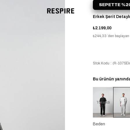
SEPETTE %20
Erkek Şerit Detayl
₺2.199,00
₺244,33
`den başlayan t
Stok Kodu
(R-1075Ek
Bu ürünün yanında 
Tükendi
Beden