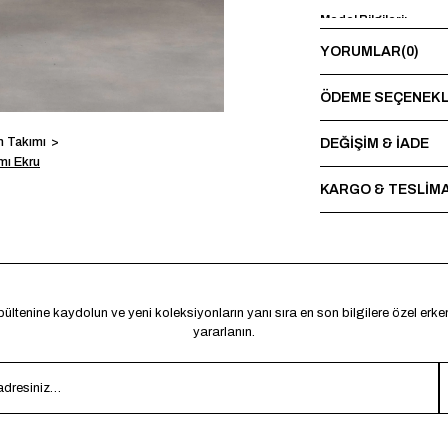
Model Bilgileri:
YORUMLAR
(0)
Boy 185 cm - Kilo 73 
Yıkama Talimatı:
ÖDEME SEÇENEKL
Maksimum 30°C’de terst
sırasında baskı ve nakı
n Takımı
DEĞİŞİM & İADE
mı Ekru
*Made in Türkiye
KARGO & TESLİM
ültenine kaydolun ve yeni koleksiyonların yanı sıra en son bilgilere özel erk
yararlanın.