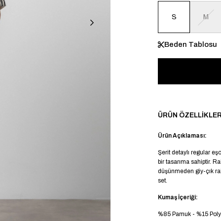
S
M
Beden Tablosu
ÜRÜN ÖZELLIKLER
Ürün Açıklaması:
Şerit detaylı regular e
bir tasarıma sahiptir. R
düşünmeden giy-çık rah
set.
Kumaş İçeriği:
%85 Pamuk - %15 Poly