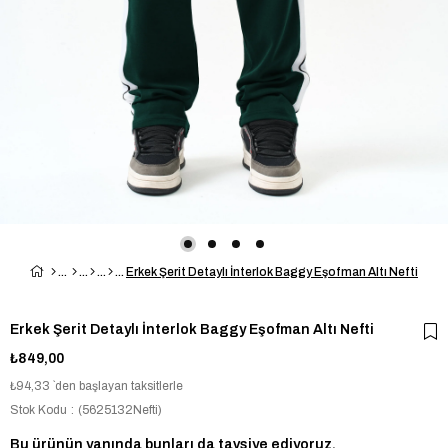
Erkek Şerit Detaylı İnterlok Baggy Eşofman Altı Nefti
Erkek Şerit Detaylı İnterlok Baggy Eşofman Altı Nefti
₺849,00
₺94,33
`den başlayan taksitlerle
Stok Kodu
(5625132Nefti)
Bu ürünün yanında bunları da tavsiye ediyoruz.