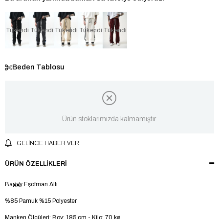
Tükendi
Tükendi
Tükendi
Tükendi
Tükendi
Beden Tablosu
Ürün stoklarımızda kalmamıştır.
GELINCE HABER VER
ÜRÜN ÖZELLIKLERI
Baggy Eşofman Altı
%85 Pamuk %15 Polyester
Manken Ölçüleri: Boy: 185 cm - Kilo: 70 kg