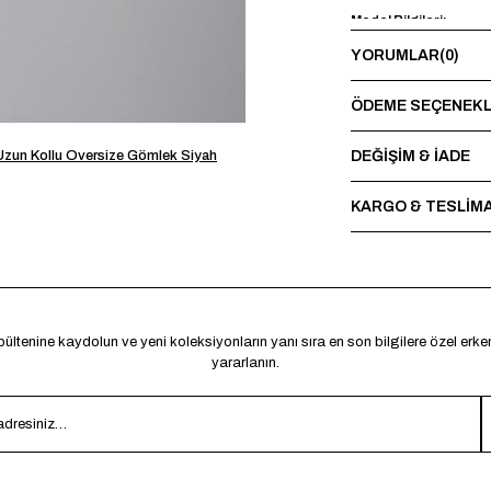
Model Bilgileri:
YORUMLAR
(0)
Boy 185 cm - Kilo 73 
Yıkama Talimatı:
ÖDEME SEÇENEKL
Maksimum 30°C’de terst
sırasında baskı ve nakı
DEĞİŞİM & İADE
 Uzun Kollu Oversize Gömlek Siyah
*Made in Türkiye
KARGO & TESLİM
ültenine kaydolun ve yeni koleksiyonların yanı sıra en son bilgilere özel erk
yararlanın.