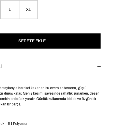
L
XL
I
 detaylarıyla hareket kazanan bu oversize tasarım, güçlü
ik bir duruş katar. Geniş kesimi sayesinde rahatlık sunarken, desen
kombinlerde fark yaratır. Günlük kullanımda iddialı ve özgün bir
ıkan bir parça.
k - %1 Polyester