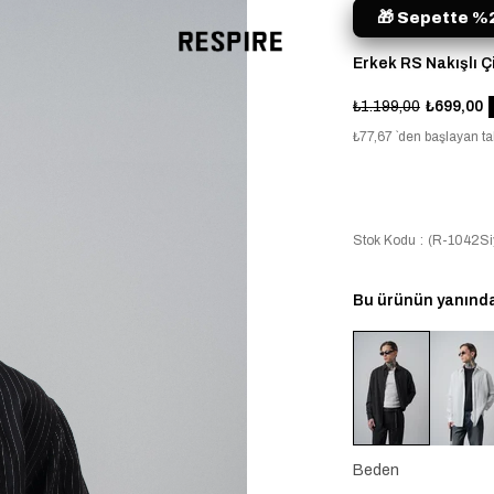
🎁 Sepette %2
Erkek RS Nakışlı Ç
₺1.199,00
₺699,00
₺77,67
`den başlayan tak
Stok Kodu
(R-1042Si
Bu ürünün yanında 
Beden