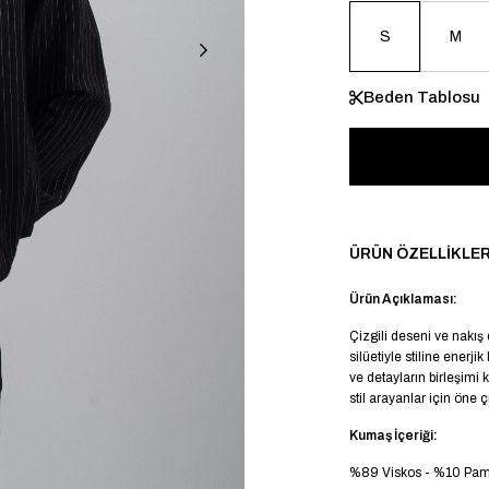
S
M
Beden Tablosu
ÜRÜN ÖZELLIKLER
Ürün Açıklaması:
Çizgili deseni ve nakış
silüetiyle stiline enerj
ve detayların birleşimi 
stil arayanlar için öne ç
Kumaş İçeriği:
%89 Viskos - %10 Pamu