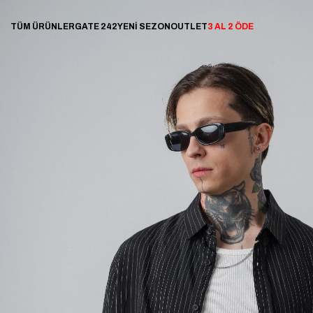
TÜM ÜRÜNLER
GATE 242
YENİ SEZON
OUTLET
3 AL 2 ÖDE