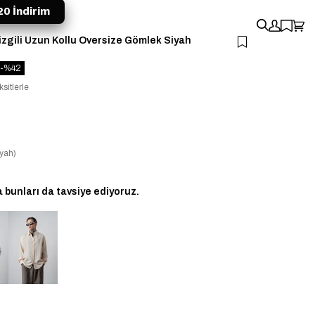
0 İndirim
izgili Uzun Kollu Oversize Gömlek Siyah
42
sitlerle
yah)
bunları da tavsiye ediyoruz.