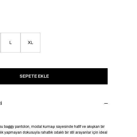
L
XL
I
bu baggy pantolon, modal kumaşı sayesinde hafif ve akışkan bir
lık yapmayan dokusuyla rahatlık odaklı bir stil arayanlar için ideal