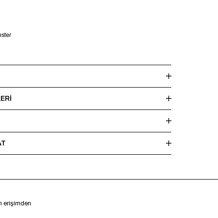
ster
kg - Manken üzerinde M beden mevcuttur.
ERI
en yıkayınız, ağartıcı ve kurutucu kullanmayınız. Ütüleme
şlı bölgelere doğrudan ısı uygulamaktan kaçınınız.
AT
en erişimden