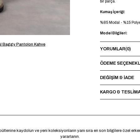
bir parça.
Kumaş İçeriği:
%85 Modal - %15 Polye
Model Bilgileri:
Boy 185 cm - Kilo 73 
l Baggy Pantolon Kahve
YORUMLAR
(0)
Yıkama Talimatı:
ÖDEME SEÇENEKL
Maksimum 30°C’de terst
sırasında baskı ve nakı
DEĞİŞİM & İADE
*Made in Türkiye
KARGO & TESLİM
ültenine kaydolun ve yeni koleksiyonların yanı sıra en son bilgilere özel erk
yararlanın.