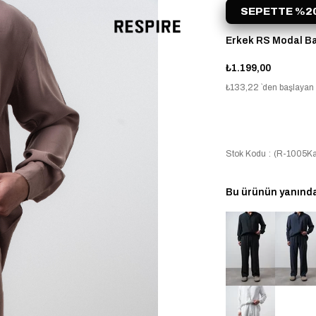
SEPETTE %20
Erkek RS Modal B
₺1.199,00
₺133,22
`den başlayan t
Stok Kodu
(R-1005Ka
Bu ürünün yanında 