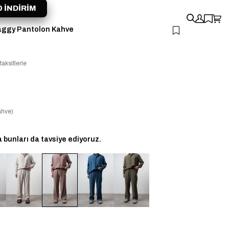
 İNDİRİM
aggy Pantolon Kahve
aksitlerle
hve)
bunları da tavsiye ediyoruz.