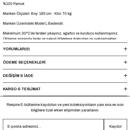
%100 Pamuk
Manken Ölçüleri: Boy: 185 cm - Kilo: 70 kg
Manken Üzerindeki Model L Bedendir.
Maksimum 30°C’de tersten yıkayınız, ağartıcı ve kurutucu kullanmayınız.
Ütüleme sırasında baskı ve nakışlı bölgelere doğrudan ısı uygulamaktan
kaçınınız.
YORUMLAR
(0)
ÖDEME SEÇENEKLERI
DEĞİŞİM & İADE
KARGO & TESLİMAT
Respire E-bültenine kaydolun ve yeni koleksiyonların yanı sıra en son
bilgilere özel erken erişimden yararlanın.
Kaydol