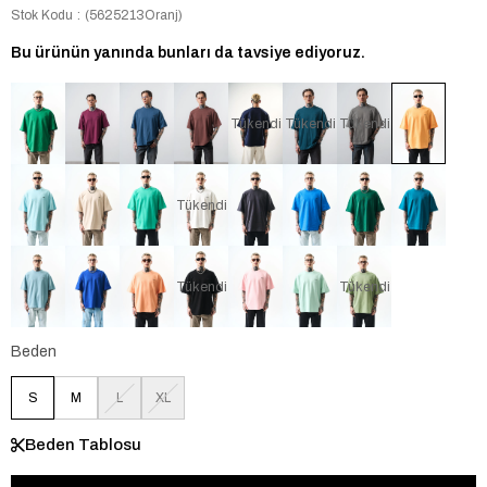
Stok Kodu
(5625213Oranj)
Bu ürünün yanında bunları da tavsiye ediyoruz.
Tükendi
Tükendi
Tükendi
Tükendi
Tükendi
Tükendi
Beden
S
M
L
XL
Beden Tablosu