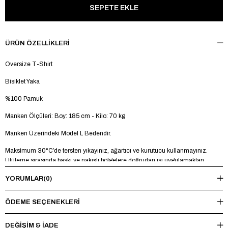
ÜRÜN ÖZELLIKLERI
Oversize T-Shirt
Bisiklet Yaka
%100 Pamuk
Manken Ölçüleri: Boy: 185 cm - Kilo: 70 kg
Manken Üzerindeki Model L Bedendir.
Maksimum 30°C’de tersten yıkayınız, ağartıcı ve kurutucu kullanmayınız.
Ütüleme sırasında baskı ve nakışlı bölgelere doğrudan ısı uygulamaktan
kaçınınız.
YORUMLAR
(0)
ÖDEME SEÇENEKLERI
DEĞİŞİM & İADE