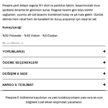
Respire şerit detaylı regular fit t-shirt ve pantolon takımı, tasarımındaki ince
şeritlerle dinamik bir görünüm sunar. Regular kesimi gün boyu konfor
sağlarken, uyumlu alt–üst tasarımı kombinleri kolay ve şık hale getirir. Günlük
stilinde hem rahat hem de karakterli bir duruş arayanlar için ideal bir set.
Kumaş İçeriği:
%50 Polyester - %45 Viskon - %5 Elastan
Model Bilgileri:
YORUMLAR
(0)
Boy 185 cm - Kilo 83 kg - Manken üzerinde L beden mevcuttur.
Yıkama Talimatı:
ÖDEME SEÇENEKLERI
Maksimum 30°C’de tersten yıkayınız, ağartıcı ve kurutucu kullanmayınız.
Ütüleme sırasında baskı ve nakışlı bölgelere doğrudan ısı uygulamaktan
DEĞİŞİM & İADE
kaçınınız.
KARGO & TESLİMAT
*Made in Türkiye
Respire E-bültenine kaydolun ve yeni koleksiyonların yanı sıra en son
bilgilere özel erken erişimden yararlanın.