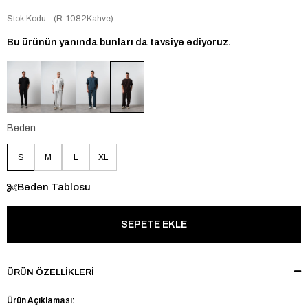
Stok Kodu
(R-1082Kahve)
Bu ürünün yanında bunları da tavsiye ediyoruz.
Beden
S
M
L
XL
Beden Tablosu
ÜRÜN ÖZELLIKLERI
Ürün Açıklaması: