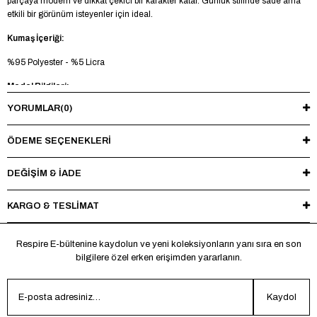
parçaya modern ve dikkat çekici bir karakter katar. Günlük stilinde sade ama
etkili bir görünüm isteyenler için ideal.
Kumaş İçeriği:
%95 Polyester - %5 Licra
Model Bilgileri:
YORUMLAR
(0)
Boy 185 cm - Kilo 73 kg - Manken üzerinde M beden mevcuttur.
Yıkama Talimatı:
ÖDEME SEÇENEKLERI
Maksimum 30°C’de tersten yıkayınız, ağartıcı ve kurutucu kullanmayınız.
Ütüleme sırasında baskı ve nakışlı bölgelere doğrudan ısı uygulamaktan
DEĞİŞİM & İADE
kaçınınız.
KARGO & TESLİMAT
*Made in Türkiye
Respire E-bültenine kaydolun ve yeni koleksiyonların yanı sıra en son
bilgilere özel erken erişimden yararlanın.
Kaydol