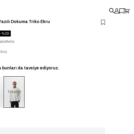
Yazılı Dokuma Triko Ekru
29
aksitlerle
kru)
bunları da tavsiye ediyoruz.
i
Tükendi