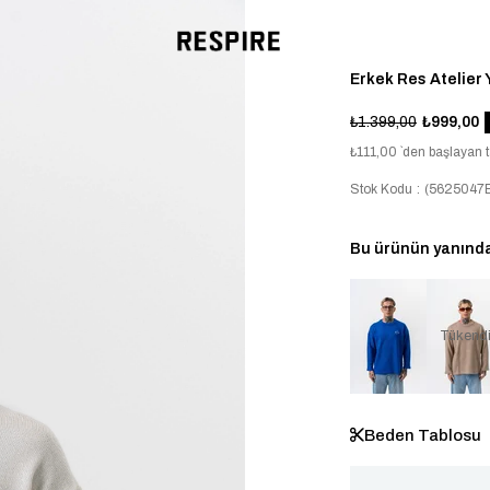
Erkek Res Atelier 
₺1.399,00
₺999,00
₺111,00
`den başlayan t
Stok Kodu
(5625047E
Bu ürünün yanında 
Tükend
Beden Tablosu