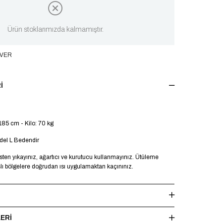
Ürün stoklarımızda kalmamıştır.
 VER
I
185 cm - Kilo: 70 kg
el L Bedendir
en yıkayınız, ağartıcı ve kurutucu kullanmayınız. Ütüleme
şlı bölgelere doğrudan ısı uygulamaktan kaçınınız.
ERI