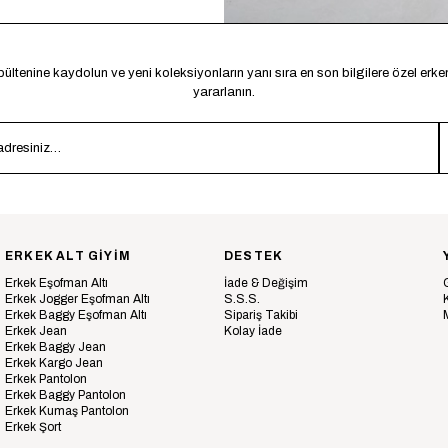
ültenine kaydolun ve yeni koleksiyonların yanı sıra en son bilgilere özel erk
yararlanın.
ERKEK ALT GİYİM
DESTEK
Erkek Eşofman Altı
İade & Değişim
Erkek Jogger Eşofman Altı
S.S.S.
Erkek Baggy Eşofman Altı
Sipariş Takibi
Erkek Jean
Kolay İade
Erkek Baggy Jean
Erkek Kargo Jean
Erkek Pantolon
Erkek Baggy Pantolon
Erkek Kumaş Pantolon
Erkek Şort