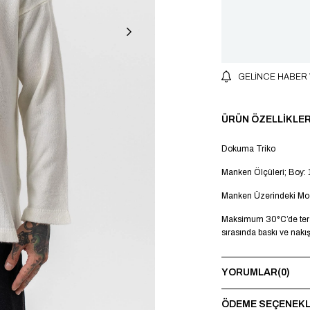
GELINCE HABER
ÜRÜN ÖZELLIKLER
Dokuma Triko
Manken Ölçüleri; Boy: 
Manken Üzerindeki Mod
Maksimum 30°C’de terst
sırasında baskı ve nakı
YORUMLAR
(0)
ÖDEME SEÇENEKL