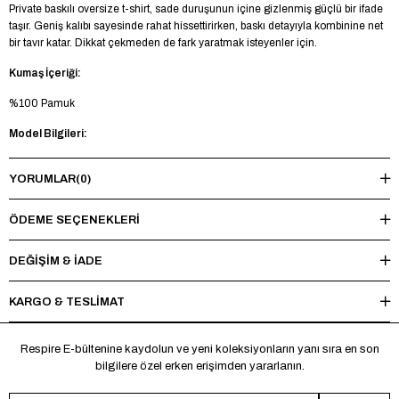
Private baskılı oversize t-shirt, sade duruşunun içine gizlenmiş güçlü bir ifade
taşır. Geniş kalıbı sayesinde rahat hissettirirken, baskı detayıyla kombinine net
bir tavır katar. Dikkat çekmeden de fark yaratmak isteyenler için.
Kumaş İçeriği:
%100 Pamuk
Model Bilgileri:
Boy 185 cm - Kilo 73 kg - Manken üzerinde M beden mevcuttur.
YORUMLAR
(0)
Yıkama Talimatı:
ÖDEME SEÇENEKLERI
Maksimum 30°C’de tersten yıkayınız, ağartıcı ve kurutucu kullanmayınız.
Ütüleme sırasında baskı ve nakışlı bölgelere doğrudan ısı uygulamaktan
kaçınınız.
DEĞİŞİM & İADE
*Made in Türkiye
KARGO & TESLİMAT
Respire E-bültenine kaydolun ve yeni koleksiyonların yanı sıra en son
bilgilere özel erken erişimden yararlanın.