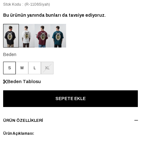
Stok Kodu
(R-1106Siyah)
Bu ürünün yanında bunları da tavsiye ediyoruz.
Tükendi
Beden
S
M
L
XL
Beden Tablosu
ÜRÜN ÖZELLIKLERI
Ürün Açıklaması: