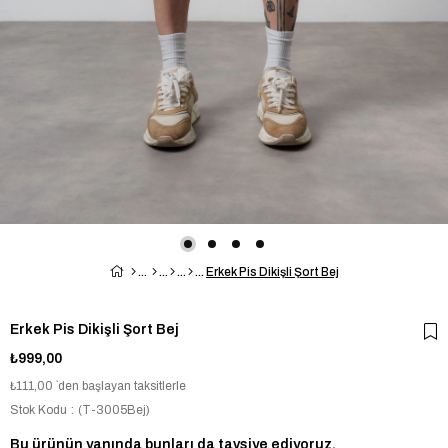
Erkek Pis Dikişli Şort Bej
Erkek Pis Dikişli Şort Bej
₺999,00
₺111,00
`den başlayan taksitlerle
Stok Kodu
(T-3005Bej)
Bu ürünün yanında bunları da tavsiye ediyoruz.