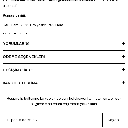
kombinine net bir tavır ekler. Temiz görünümden sıkılanlar için daha asi bir
alternatif.
Kumaş İçeriği:
%90 Pamuk - %8 Polyester - %2 Licra
Model Bilgileri:
YORUMLAR
(0)
Boy 185 cm - Kilo 73 kg - Manken üzerinde M beden mevcuttur.
Yıkama Talimatı:
ÖDEME SEÇENEKLERI
Maksimum 30°C’de tersten yıkayınız, ağartıcı ve kurutucu kullanmayınız.
Ütüleme sırasında baskı ve nakışlı bölgelere doğrudan ısı uygulamaktan
DEĞİŞİM & İADE
kaçınınız.
KARGO & TESLİMAT
*Made in Türkiye
Respire E-bültenine kaydolun ve yeni koleksiyonların yanı sıra en son
bilgilere özel erken erişimden yararlanın.
Kaydol