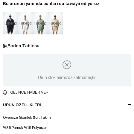
Bu ürünün yanında bunları da tavsiye ediyoruz.
Tükendi
Tükendi
Tükendi
Tükendi
Beden Tablosu
Ürün stoklarımızda kalmamıştır.
GELINCE HABER VER
ÜRÜN ÖZELLIKLERI
Oversize Gömlek Şort Takım
%85 Pamuk %15 Polyester