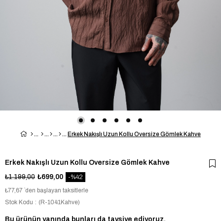
Erkek Nakışlı Uzun Kollu Oversize Gömlek Kahve
Erkek Nakışlı Uzun Kollu Oversize Gömlek Kahve
₺1.199,00
₺699,00
42
₺77,67
`den başlayan taksitlerle
Stok Kodu
(R-1041Kahve)
Bu ürünün yanında bunları da tavsiye ediyoruz.