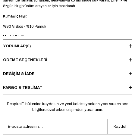
sayesinde rahatlık sunarken, detaylarıyla kombinlerde fark yaratır. Enerjik ve
özgün bir görünüm arayanlar için tasarlandı.
Kumaş İçeriği:
%90 Viskos - %10 Pamuk
Model Bilgileri:
YORUMLAR
(0)
Boy 185 cm - Kilo 73 kg - Manken üzerinde M beden mevcuttur.
Yıkama Talimatı:
ÖDEME SEÇENEKLERI
Maksimum 30°C’de tersten yıkayınız, ağartıcı ve kurutucu kullanmayınız.
Ütüleme sırasında baskı ve nakışlı bölgelere doğrudan ısı uygulamaktan
DEĞİŞİM & İADE
kaçınınız.
KARGO & TESLİMAT
*Made in Türkiye
Respire E-bültenine kaydolun ve yeni koleksiyonların yanı sıra en son
bilgilere özel erken erişimden yararlanın.
Kaydol