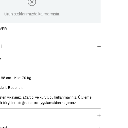
Ürün stoklarımızda kalmamıştır.
 VER
I
k
185 cm - Kilo: 70 kg
el L Bedendir.
en yıkayınız, ağartıcı ve kurutucu kullanmayınız. Ütüleme
şlı bölgelere doğrudan ısı uygulamaktan kaçınınız.