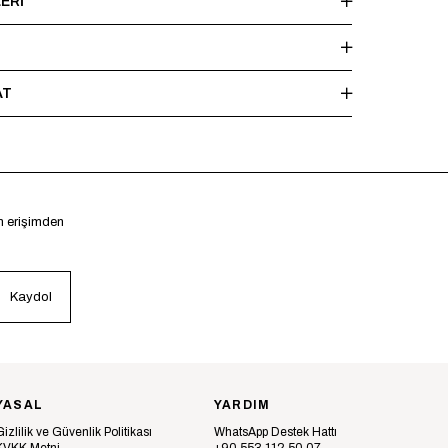
ERI
AT
en erişimden
Kaydol
YASAL
YARDIM
Gizlilik ve Güvenlik Politikası
WhatsApp Destek Hattı