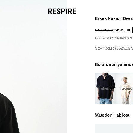
Erkek Nakışlı Ove
₺1.199,00
₺699,00
₺77,67
`den başlayan tak
Stok Kodu
(5625167S
Bu ürünün yanında 
Tükendi
Tükend
Beden Tablosu