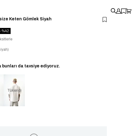
rsize Keten Gömlek Siyah
42
sitlerle
iyah)
bunları da tavsiye ediyoruz.
i
Tükendi