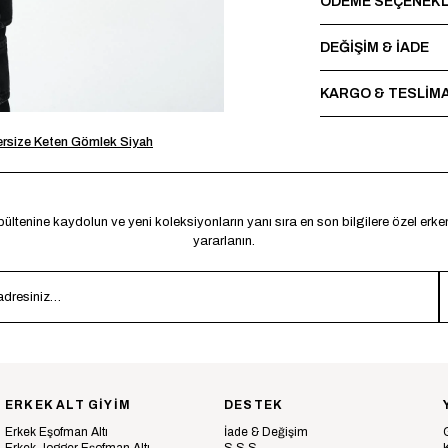
ÖDEME SEÇENEKL
DEĞİŞİM & İADE
KARGO & TESLİM
ersize Keten Gömlek Siyah
ültenine kaydolun ve yeni koleksiyonların yanı sıra en son bilgilere özel erk
yararlanın.
ERKEK ALT GİYİM
DESTEK
Erkek Eşofman Altı
İade & Değişim