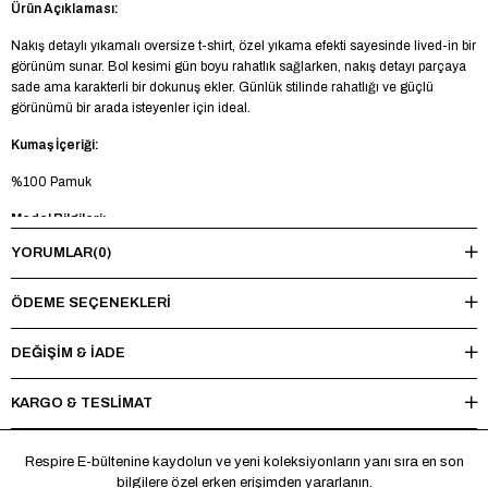
Ürün Açıklaması:
Nakış detaylı yıkamalı oversize t-shirt, özel yıkama efekti sayesinde lived-in bir
görünüm sunar. Bol kesimi gün boyu rahatlık sağlarken, nakış detayı parçaya
sade ama karakterli bir dokunuş ekler. Günlük stilinde rahatlığı ve güçlü
görünümü bir arada isteyenler için ideal.
Kumaş İçeriği:
%100 Pamuk
Model Bilgileri:
YORUMLAR
(0)
Boy 188 cm - Kilo 85 kg - Manken üzerinde L beden mevcuttur.
Yıkama Talimatı:
ÖDEME SEÇENEKLERI
Maksimum 30°C’de tersten yıkayınız, ağartıcı ve kurutucu kullanmayınız.
Ütüleme sırasında baskı ve nakışlı bölgelere doğrudan ısı uygulamaktan
DEĞİŞİM & İADE
kaçınınız.
KARGO & TESLİMAT
*Made in Türkiye
Respire E-bültenine kaydolun ve yeni koleksiyonların yanı sıra en son
bilgilere özel erken erişimden yararlanın.