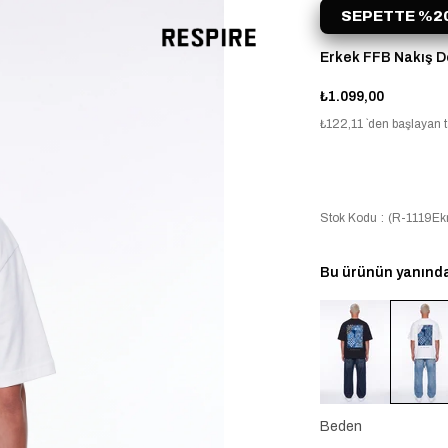
SEPETTE %20
Erkek FFB Nakış De
₺1.099,00
₺122,11
`den başlayan t
Stok Kodu
(R-1119Ek
Bu ürünün yanında 
Beden