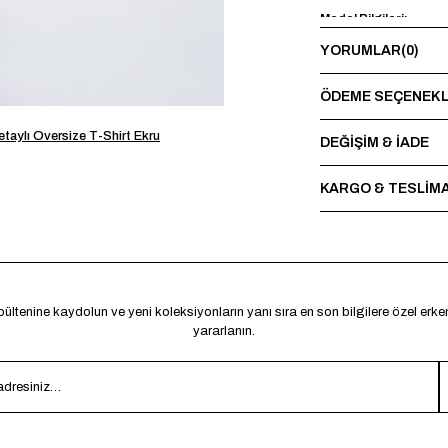
Model Bilgileri:
YORUMLAR
(0)
Boy 188 cm - Kilo 85 k
Yıkama Talimatı:
ÖDEME SEÇENEKL
Maksimum 30°C’de terst
taylı Oversize T-Shirt Ekru
sırasında baskı ve nakı
DEĞİŞİM & İADE
*Made in Türkiye
KARGO & TESLİM
ültenine kaydolun ve yeni koleksiyonların yanı sıra en son bilgilere özel erk
yararlanın.