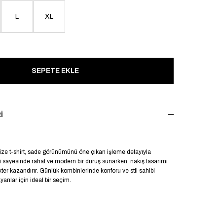
L
XL
I
ize t-shirt, sade görünümünü öne çıkan işleme detayıyla
 sayesinde rahat ve modern bir duruş sunarken, nakış tasarımı
ter kazandırır. Günlük kombinlerinde konforu ve stil sahibi
anlar için ideal bir seçim.