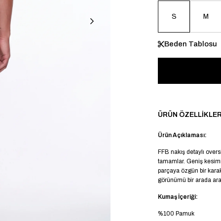
S
M
Beden Tablosu
ÜRÜN ÖZELLIKLER
Ürün Açıklaması:
FFB nakış detaylı overs
tamamlar. Geniş kesimi
parçaya özgün bir karak
görünümü bir arada aray
Kumaş İçeriği:
%100 Pamuk