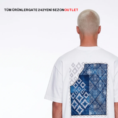
TÜM ÜRÜNLER
GATE 242
YENİ SEZON
OUTLET