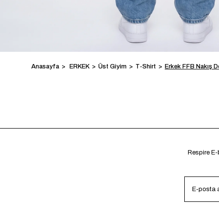
Anasayfa
ERKEK
Üst Giyim
T-Shirt
Erkek FFB Nakış De
Respire E-b