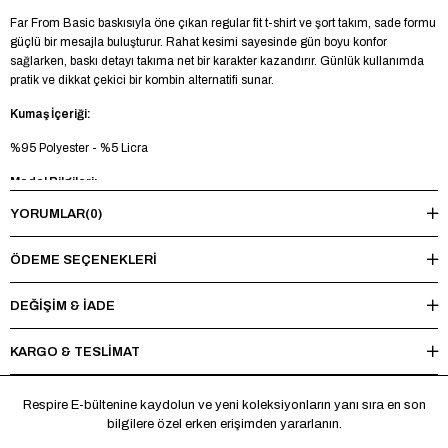
Far From Basic baskısıyla öne çıkan regular fit t-shirt ve şort takım, sade formu
güçlü bir mesajla buluşturur. Rahat kesimi sayesinde gün boyu konfor
sağlarken, baskı detayı takıma net bir karakter kazandırır. Günlük kullanımda
pratik ve dikkat çekici bir kombin alternatifi sunar.
Kumaş İçeriği:
%95 Polyester - %5 Licra
Model Bilgileri:
YORUMLAR
(0)
Boy 185 cm - Kilo 73 kg - Manken üzerinde M beden mevcuttur.
Yıkama Talimatı:
ÖDEME SEÇENEKLERI
Maksimum 30°C’de tersten yıkayınız, ağartıcı ve kurutucu kullanmayınız.
Ütüleme sırasında baskı ve nakışlı bölgelere doğrudan ısı uygulamaktan
DEĞİŞİM & İADE
kaçınınız.
KARGO & TESLİMAT
*Made in Türkiye
Respire E-bültenine kaydolun ve yeni koleksiyonların yanı sıra en son
bilgilere özel erken erişimden yararlanın.