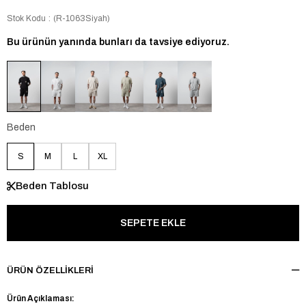
Stok Kodu
(R-1063Siyah)
Bu ürünün yanında bunları da tavsiye ediyoruz.
Beden
S
M
L
XL
Beden Tablosu
ÜRÜN ÖZELLIKLERI
Ürün Açıklaması: