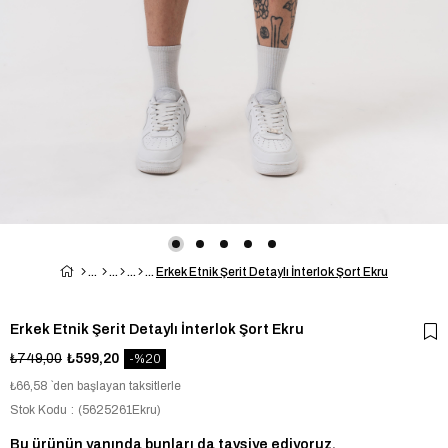
Erkek Etnik Şerit Detaylı İnterlok Şort Ekru
Erkek Etnik Şerit Detaylı İnterlok Şort Ekru
₺749,00
₺599,20
20
₺66,58
`den başlayan taksitlerle
Stok Kodu
(5625261Ekru)
Bu ürünün yanında bunları da tavsiye ediyoruz.